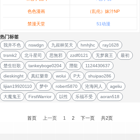
色色漫画
（乱伦）妹汁NP
禁漫天堂
51动漫
热门标签
我并不色
nswdgn
九叔林笑天
hmhjhc
ray1628
trsmk2
北斗星司
思無邪
zzdf0121
无梦襄王
最初
楚生狂歌
tankeyboge0204
潛龍
1124430637
dieskinght
真紅樂章
wolui
P大
shuipao286
lijian19920110
梦中
robert5870
沧海闲人
ageliu
大魔鬼王
FirstWarrior
以性
乐福不受
aoran518
文
章
首页
上一页
1
2
下一页
共2页
导
航