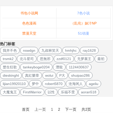
书包小说网
7色小说
色色漫画
（乱伦）妹汁NP
禁漫天堂
51动漫
热门标签
我并不色
nswdgn
九叔林笑天
hmhjhc
ray1628
trsmk2
北斗星司
思無邪
zzdf0121
无梦襄王
最初
楚生狂歌
tankeyboge0204
潛龍
1124430637
dieskinght
真紅樂章
wolui
P大
shuipao286
lijian19920110
梦中
robert5870
沧海闲人
ageliu
大魔鬼王
FirstWarrior
以性
乐福不受
aoran518
文
章
首页
上一页
1
2
下一页
共2页
导