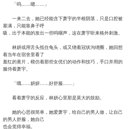
「呜……嗯……」
一来二去，她已经能含下萧宇的半根阴茎，只是口腔被
塞满，只能靠鼻子呼
吸，出于本能的发出一些呜咽声，这在萧宇听来格外刺激。
林妍或用舌头抵住龟头，或又绕着冠状沟绕圈，她回想
着当年在宿舍里看了
羞红的黄片，模仿着那些女优们的动作和技巧，手口并用的
服侍着萧宇。
「哦……妍妍……好舒服……」
看着萧宇的反应，林妍心里那是莫大的鼓励。
她的心思很简单，她爱萧宇，给自己的男人做，让自己
的男人舒服，她自己
也会觉得幸福。