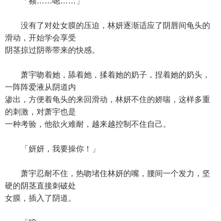
「额……嗯……」
没有了对处女膜的压迫，林妍逐渐适应了阴唇间龟头的
滑动，开始学会享受
阴茎掠过阴蒂带来的快感。
萧宇吻着她，舔着她，揉着她的奶子，捏着她的奶头，
一阵阵爱液从阴道内
渗出，方便着龟头的来回滑动，林妍不住的娇喘，这样多重
的刺激，对萧宇也是
一种考验，他欲火难耐，越来越控制不住自己。
「妍妍，我要操你！」
萧宇忍耐不住，热吻堵住林妍的嘴，腰间一个发力，坚
硬的阴茎直接刺破处
女膜，插入了阴道。