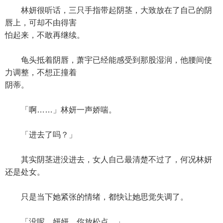
林妍很听话，三只手指带起阴茎，大致放在了自己的阴
唇上，可却不由得害
怕起来，不敢再继续。
龟头抵着阴唇，萧宇已经能感受到那股湿润，他腰间使
力调整，不想正撞着
阴蒂。
「啊……」林妍一声娇喘。
「进去了吗？」
其实阴茎进没进去，女人自己最清楚不过了，何况林妍
还是处女。
只是当下她紧张的情绪，都快让她思觉失调了。
「没呢，妍妍，你放松点。」