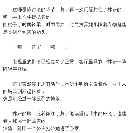
这哪是该讨论的环节，萧宇再一次用唇封住了林妍的
嘴，手上不住搓揉着她
的奶子，时而轻柔，时而用力，时而拨弄她那隔着衣物都能
感觉到立起来的奶头。
「嗯……萧宇……嗯……」
电视里的剧情已经走向了正常，客厅里只剩下林妍一阵
阵轻声娇喘。
萧宇突然停下所有动作，林妍不明所以看着他，两个人
的胸口剧烈起伏着，
像是刚经过一阵激烈的搏杀。
林妍的脸上泛着微红，萧宇能读懂她眼中的应允，也能
看见那层悄悄蕴着的
渴望，随即一个公主抱带她进了卧室。