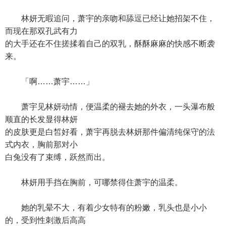
林妍无暇追问，萧宇的亲吻和舔逗已经让她招架不住，
而现在那双孔武有力
的大手还在不住搓揉着自己的双乳，酥酥麻麻的快感不断袭
来。
「啊……萧宇……」
萧宇见林妍动情，便温柔的褪去她的外衣，一头瀑布般
顺直的长发显得林妍
的皮肤更是白皙好看，萧宇再脱去林妍那件偏清纯保守的法
式内衣，胸前那对小
白兔没有了束缚，跃然而出。
林妍用手挡在胸前，可哪禁得住萧宇的温柔。
她的乳晕不大，有着少女特有的粉嫩，乳头也是小小
的，受到性刺激后高高