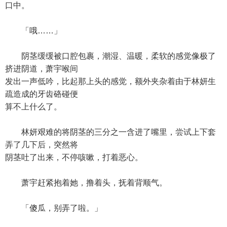
口中。
「哦……」
阴茎缓缓被口腔包裹，潮湿、温暖，柔软的感觉像极了
挤进阴道，萧宇喉间
发出一声低吟，比起那上头的感觉，额外夹杂着由于林妍生
疏造成的牙齿硌碰便
算不上什么了。
林妍艰难的将阴茎的三分之一含进了嘴里，尝试上下套
弄了几下后，突然将
阴茎吐了出来，不停咳嗽，打着恶心。
萧宇赶紧抱着她，撸着头，抚着背顺气。
「傻瓜，别弄了啦。」