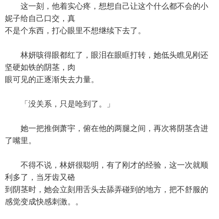
这一刻，他着实心疼，想想自己让这个什么都不会的小
妮子给自己口交，真
不是个东西，打心眼里不想继续下去了。
林妍咳得眼都红了，眼泪在眼眶打转，她低头瞧见刚还
坚硬如铁的阴茎，肉
眼可见的正逐渐失去力量。
「没关系，只是呛到了。」
她一把推倒萧宇，俯在他的两腿之间，再次将阴茎含进
了嘴里。
不得不说，林妍很聪明，有了刚才的经验，这一次就顺
利多了，当牙齿又硌
到阴茎时，她会立刻用舌头去舔弄碰到的地方，把不舒服的
感觉变成快感刺激。。