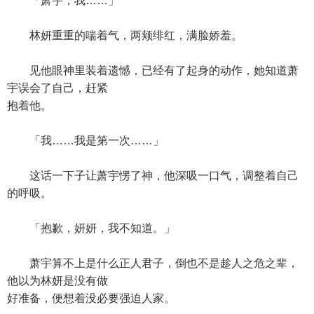
「萧宇，我……」
林妍重重的喘着气，两颊绯红，满脸娇羞。
见他眼神里装着遗憾，已经有了起身的动作，她知道萧
宇误会了自己，赶紧
抱着他。
「我……我是第一次……」
这话一下子让萧宇愣了神，他深吸一口气，调整着自己
的呼吸。
「抱歉，妍妍，我不知道。」
萧宇算不上是什么正人君子，倒也不是趁人之危之辈，
他以为林妍是没有做
好准备，便想着没必要强迫人家。