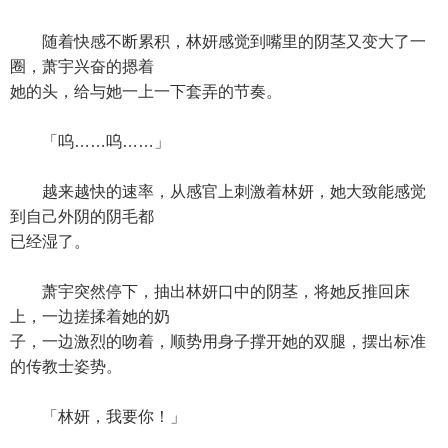
随着快感不断累积，林妍感觉到嘴里的阴茎又变大了一
圈，萧宇兴奋的摁着
她的头，给与她一上一下套弄的节奏。
「呜……呜……」
越来越快的速率，从感官上刺激着林妍，她大致能感觉
到自己外阴的阴毛都
已经湿了。
萧宇突然停下，抽出林妍口中的阴茎，将她反推回床
上，一边搓揉着她的奶
子，一边激烈的吻着，顺势用身子撑开她的双腿，摆出标准
的传教士姿势。
「林妍，我要你！」