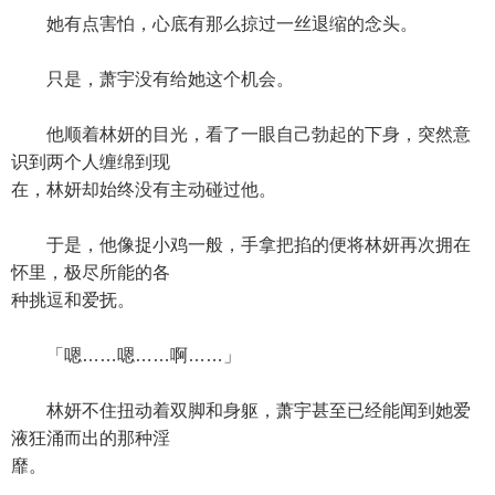
她有点害怕，心底有那么掠过一丝退缩的念头。
只是，萧宇没有给她这个机会。
他顺着林妍的目光，看了一眼自己勃起的下身，突然意
识到两个人缠绵到现
在，林妍却始终没有主动碰过他。
于是，他像捉小鸡一般，手拿把掐的便将林妍再次拥在
怀里，极尽所能的各
种挑逗和爱抚。
「嗯……嗯……啊……」
林妍不住扭动着双脚和身躯，萧宇甚至已经能闻到她爱
液狂涌而出的那种淫
靡。