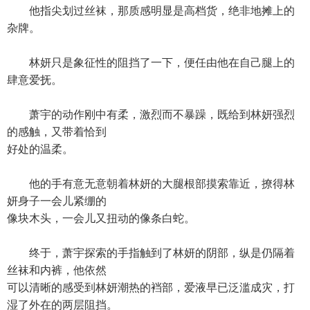
他指尖划过丝袜，那质感明显是高档货，绝非地摊上的
杂牌。
林妍只是象征性的阻挡了一下，便任由他在自己腿上的
肆意爱抚。
萧宇的动作刚中有柔，激烈而不暴躁，既给到林妍强烈
的感触，又带着恰到
好处的温柔。
他的手有意无意朝着林妍的大腿根部摸索靠近，撩得林
妍身子一会儿紧绷的
像块木头，一会儿又扭动的像条白蛇。
终于，萧宇探索的手指触到了林妍的阴部，纵是仍隔着
丝袜和内裤，他依然
可以清晰的感受到林妍潮热的裆部，爱液早已泛滥成灾，打
湿了外在的两层阻挡。