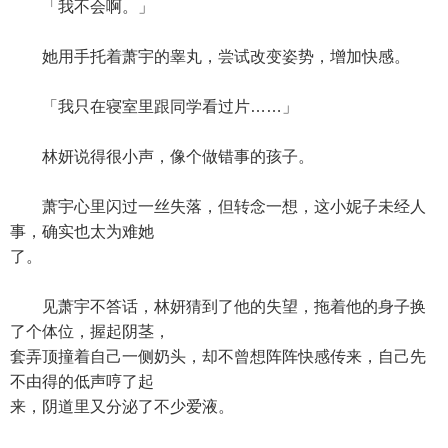
「我不会啊。」
她用手托着萧宇的睾丸，尝试改变姿势，增加快感。
「我只在寝室里跟同学看过片……」
林妍说得很小声，像个做错事的孩子。
萧宇心里闪过一丝失落，但转念一想，这小妮子未经人
事，确实也太为难她
了。
见萧宇不答话，林妍猜到了他的失望，拖着他的身子换
了个体位，握起阴茎，
套弄顶撞着自己一侧奶头，却不曾想阵阵快感传来，自己先
不由得的低声哼了起
来，阴道里又分泌了不少爱液。