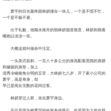
萧宇的目光最终跟林妍撞在一块儿，一个是不慌不忙，
一个是不躲不避。
出于礼貌，他顺水推舟的朝林妍颔首致意，林妍则抿着
嘴抱以淡淡一笑。
大概这就叫做命中注定。
一头美式前刺，一百八十多公分的身高配着宽阔的肩膀
和健硕的身形，加上
清秀冷峻棱角分明的五官，大林妍七八岁，开了家小公司的
萧宇，虽是单身，却
早已是阅女无数的花间过客。
林妍穿过人群，坐在萧宇身边。
不仅是因为被萧宇的外形条件吸引，也是因为之前在群