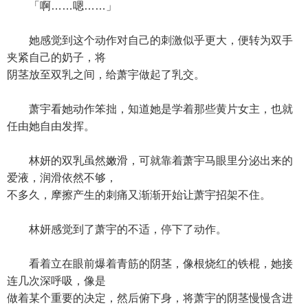
「啊……嗯……」
她感觉到这个动作对自己的刺激似乎更大，便转为双手
夹紧自己的奶子，将
阴茎放至双乳之间，给萧宇做起了乳交。
萧宇看她动作笨拙，知道她是学着那些黄片女主，也就
任由她自由发挥。
林妍的双乳虽然嫩滑，可就靠着萧宇马眼里分泌出来的
爱液，润滑依然不够，
不多久，摩擦产生的刺痛又渐渐开始让萧宇招架不住。
林妍感觉到了萧宇的不适，停下了动作。
看着立在眼前爆着青筋的阴茎，像根烧红的铁棍，她接
连几次深呼吸，像是
做着某个重要的决定，然后俯下身，将萧宇的阴茎慢慢含进