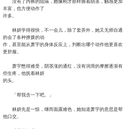
没有了内裤的阻隔，她像刚才那样握着阴茎，触感更加
丰富，也方便动作了
许多。
林妍学得很快，不一会儿，除了套弄外，她又无师自通
的会了各种撩拨的动
作，甚至能从萧宇的身体反应上，判断出哪个动作他更喜欢
更舒服。
萧宇憋得难受，阴茎涨的通红，没有润滑的摩擦逐渐有
些生疼，他抚着林妍
的头。
「帮我含一下吧。」
林妍先是一惊，继而面露难色，她知道萧宇的意思是帮
他口交。