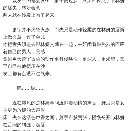
该发生的都会发生，萧宇侧过脸，唇瓣轻轻点了下林妍
的唇尖，林妍会意，
两人就在沙发上吻了起来。
萧宇并不火急火燎，而先只是动作轻柔的在林妍的唇瓣
上做文章，过了会儿
才把舌头顶进去跟林妍交缠在一起，林妍闭着眼热烈的回应
着自己的男人，只感
觉到今天萧宇舌尖的动作更具侵略性，更深入，更渴望，甚
至自己被他摁压在沙
发上都有点透不过气来。
「呜……嗯……」
近在咫尺的是林妍鼻间压抑着动情的声音，身后则是女
主更为放肆的大声叫
床，夹在这活色声香之间，萧宇血脉贲张，慢慢褪开与林妍
在舌间的纠缠，嘴唇