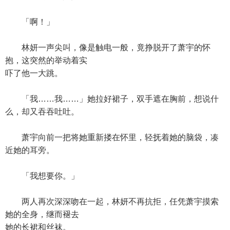
「啊！」
林妍一声尖叫，像是触电一般，竟挣脱开了萧宇的怀
抱，这突然的举动着实
吓了他一大跳。
「我……我……」她拉好裙子，双手遮在胸前，想说什
么，却又吞吞吐吐。
萧宇向前一把将她重新搂在怀里，轻抚着她的脑袋，凑
近她的耳旁。
「我想要你。」
两人再次深深吻在一起，林妍不再抗拒，任凭萧宇摸索
她的全身，继而褪去
她的长裙和丝袜。