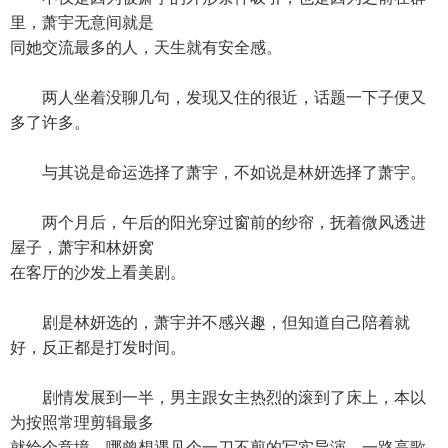
里，萧宇无意间就是
同她交流最多的人，天生就有安全感。
两人坐着没聊几句，发现又住的很近，话题一下子便又
多了许多。
与其说是命运选择了萧宇，不如说是林妍选择了萧宇。
两个月后，午后的阳光穿过窗前的纱帘，抚着微风透进
屋子，萧宇和林妍窝
在客厅的沙发上看美剧。
剧是林妍选的，萧宇并不感兴趣，但知道自己陪着就
好，反正都是打发时间。
剧情发展到一半，男主跟女主热烈的滚到了床上，本以
为按照常理剪辑最多
就给个意境，哪曾想遇见个一刀不剪的写实导演，一路高歌