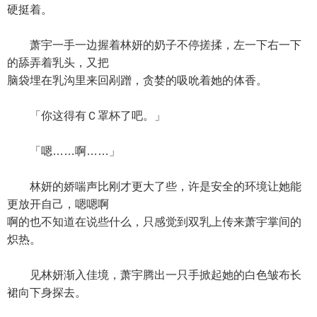
硬挺着。
萧宇一手一边握着林妍的奶子不停搓揉，左一下右一下
的舔弄着乳头，又把
脑袋埋在乳沟里来回剐蹭，贪婪的吸吮着她的体香。
「你这得有Ｃ罩杯了吧。」
「嗯……啊……」
林妍的娇喘声比刚才更大了些，许是安全的环境让她能
更放开自己，嗯嗯啊
啊的也不知道在说些什么，只感觉到双乳上传来萧宇掌间的
炽热。
见林妍渐入佳境，萧宇腾出一只手掀起她的白色皱布长
裙向下身探去。