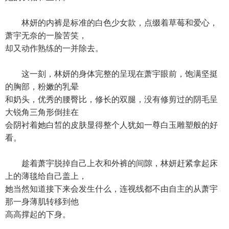
林妍的内裤是标准的白色少女款，点缀着草莓和爱心，
萧宇无奈的一脸苦笑，
却又动作熟练的一并除去。
这一刻，林妍的身体完整的呈现在萧宇眼前，饱满坚挺
的胸部，粉嫩的乳晕
和奶头，优秀的腰臀比，修长的双腿，没有修剪过的阴毛呈
大锐角三角形倒挂在
会阴衬着她白皙的皮肤显得整个人犹如一尊白玉雕塑般的好
看。
趁着萧宇脱掉自己上衣和外裤的间隙，林妍赶紧拿起床
上的薄毯给自己盖上，
她当然知道接下来会发生什么，连视线都不由自主的从萧宇
那一身薄肌转移到他
高高撑起的下身。