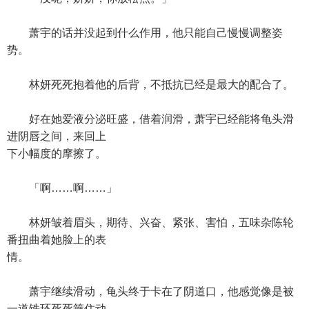
萧宇的话并没起到什么作用，他只能自己慢慢调整姿
势。
林妍死死抱着他的后背，不抵抗已经是最大的配合了。
好在她爱液分泌旺盛，借着润滑，萧宇已经能将龟头滑
进阴唇之间，来回上
下小幅度的摩擦了。
「啊……啊……」
林妍皱着眉头，期待、兴奋、紧张、害怕，五味杂陈轮
番扭曲着她脸上的表
情。
萧宇继续滑动，龟头终于卡在了阴道口，他感觉像是被
一道铁环死死箍住动