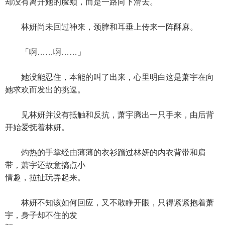
却没有离开她的脸颊，而是一路向下滑去。
林妍尚未回过神来，颈脖和耳垂上传来一阵酥麻。
「啊……啊……」
她没能忍住，本能的叫了出来，心里明白这是萧宇在向
她求欢而发出的挑逗。
见林妍并没有抵触和反抗，萧宇腾出一只手来，由后背
开始爱抚着林妍。
灼热的手掌经由薄薄的衣衫蹭过林妍的内衣背带和肩
带，萧宇还故意搞点小
情趣，拉扯玩弄起来。
林妍不知该如何回应，又不敢睁开眼，只得紧紧抱着萧
宇，身子却不住的发