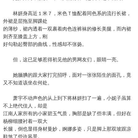
林妍身高近１米７，米色Ｔ恤配着同色系的流行长裙，
外裙是层拖至脚踝处
的薄纱，裙内透着一双裹着肉色连裤袜的修长美腿，而内裙
则齐至膝盖上方，刚
好勾勒起臀部的曲线，性感却不张扬。
但，这已足够惹得初见他的男网友们，眼睛一亮。
她腼腆的跟大家打完招呼，面对一张张陌生的面孔，竟
又不知道该坐在何处。
萧宇不动声色的从上到下将林妍扫了一遍，小妮子虽算
不上绝代佳人，却是
江南人家所有的小家碧玉气质，胸部是缺了些丰满，但好在
杨柳细腰衬着一双大
长腿，倒也显得身材曼妙，婀娜多姿，只是脚上那双坡跟凉
鞋煞了些许风景。