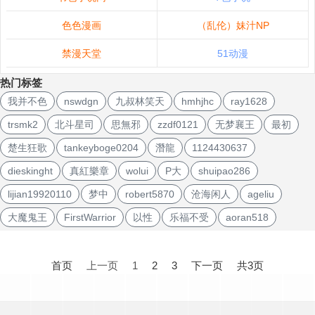
色色漫画
（乱伦）妹汁NP
禁漫天堂
51动漫
热门标签
我并不色
nswdgn
九叔林笑天
hmhjhc
ray1628
trsmk2
北斗星司
思無邪
zzdf0121
无梦襄王
最初
楚生狂歌
tankeyboge0204
潛龍
1124430637
dieskinght
真紅樂章
wolui
P大
shuipao286
lijian19920110
梦中
robert5870
沧海闲人
ageliu
大魔鬼王
FirstWarrior
以性
乐福不受
aoran518
文
章
首页
上一页
1
2
3
下一页
共3页
导
航