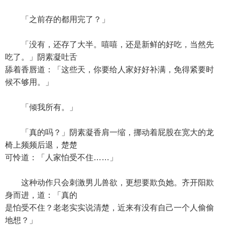
「之前存的都用完了？」
「没有，还存了大半。嘻嘻，还是新鲜的好吃，当然先
吃了。」阴素凝吐舌
舔着香唇道：「这些天，你要给人家好好补满，免得紧要时
候不够用。」
「倾我所有。」
「真的吗？」阴素凝香肩一缩，挪动着屁股在宽大的龙
椅上频频后退，楚楚
可怜道：「人家怕受不住……」
这种动作只会刺激男儿兽欲，更想要欺负她。齐开阳欺
身而进，道：「真的
是怕受不住？老老实实说清楚，近来有没有自己一个人偷偷
地想？」