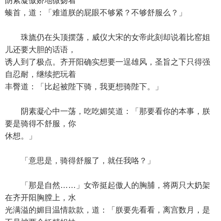
阴素凝傲娇地微扬着
螓首，道：「难道朕的屁眼不够紧？不够舒服么？」
珠旒仍在头顶摆荡，威仪大宋的女帝此刻却说着比窑姐
儿还要大胆的话语，
诱人到了极点。齐开阳确实想要一逞雄风，圣旨之下只得强
自忍耐，继续把玩着
丰臀道：「比起被陛下骑，我更想骑陛下。」
阴素凝心中一荡，吃吃媚笑道：「那要看你的本事，朕
要是骑得不舒服，你
休想。」
「意思是，骑得舒服了，就任我咯？」
「那是自然……」女帝挺起傲人的胸脯，将两只大奶架
在齐开阳胸膛上，水
光满溢的媚目温情款款，道：「朕要先看看，离宫数月，是