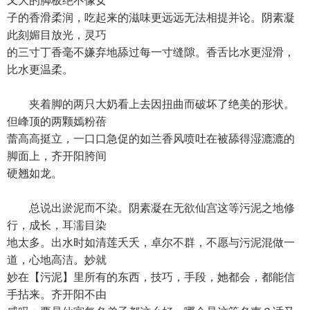
又大的脚板绝不像女
子的香滑柔润，吃起来的滋味更远远无法相提并论。阴素凝
此刻媚目放光，灵巧
的三寸丁香毫不嫌弃地舔过每一寸缝隙。香舌比水更湿滑，
比水更温柔。
夹着脚的两只大奶看上去因扭曲而破坏了绝美的形状。
但峰顶的两颗嫣粉蓓
蕾高高挺立，一口口急促的如兰香风喷吐在被舔得湿漉漉的
脚面上，齐开阳胯间
硬翘如龙。
总说出淤泥而不染。阴素凝在无欲仙宫这等污泥之地修
行，成长，耳濡目染
地太多。出水时如清莲夭夭，卓尔不群，不愿与污泥混做一
道，心地高洁。妙就
妙在【污泥】里所有的东西，技巧，手段，她都会，都能信
手拈来。齐开阳不由