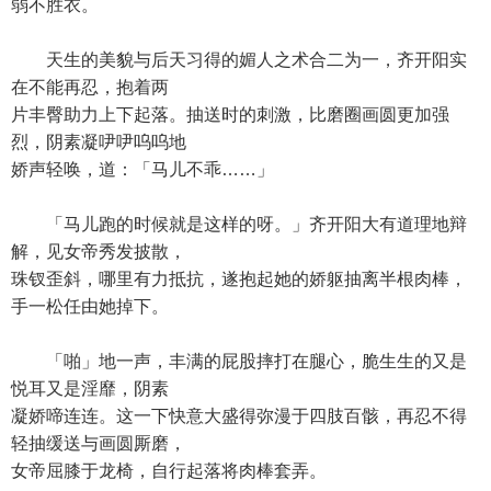
弱不胜衣。
天生的美貌与后天习得的媚人之术合二为一，齐开阳实
在不能再忍，抱着两
片丰臀助力上下起落。抽送时的刺激，比磨圈画圆更加强
烈，阴素凝吚吚呜呜地
娇声轻唤，道：「马儿不乖……」
「马儿跑的时候就是这样的呀。」齐开阳大有道理地辩
解，见女帝秀发披散，
珠钗歪斜，哪里有力抵抗，遂抱起她的娇躯抽离半根肉棒，
手一松任由她掉下。
「啪」地一声，丰满的屁股摔打在腿心，脆生生的又是
悦耳又是淫靡，阴素
凝娇啼连连。这一下快意大盛得弥漫于四肢百骸，再忍不得
轻抽缓送与画圆厮磨，
女帝屈膝于龙椅，自行起落将肉棒套弄。