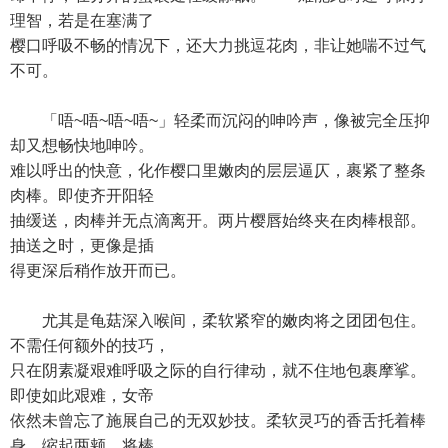
理智，若是在塞满了
樱口呼吸不畅的情况下，还大力挑逗花肉，非让她喘不过气
不可。
「唔~唔~唔~唔~」轻柔而沉闷的呻吟声，像被完全压抑
却又想畅快地呻吟。
难以呼出的快意，化作樱口里嫩肉的层层逼仄，裹紧了整条
肉棒。即使齐开阳轻
抽缓送，肉棒并无点滴离开。两片樱唇始终夹在肉棒根部。
抽送之时，更像是插
得更深后稍作放开而已。
尤其是龟菇深入喉间，柔软紧窄的嫩肉将之团团包住。
不需任何额外的技巧，
只在阴素凝艰难呼吸之际的自行律动，就不住地包裹摩挲。
即使如此艰难，女帝
依然未曾忘了施展自己的无双妙技。柔软灵巧的香舌托着棒
身，缩起两颊，将棒