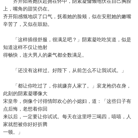
齐开阳将她扶起拥在怀中，阴素凝慵懒地伏在自己胸膛
上，嘴角的甜笑仍在。
齐开阳感慨地叹了口气，抚着她的脸颊，似在安慰她的嫩嘴
辛苦了，又似在鼓励。
「这样插很舒服，很满足吧？」阴素凝吃吃笑道，似是
知道这样不仅让他射
得畅快，连大男人的豪气都全数满足。
「还没有这样过。好陛下，从前怎么不让我试试。」
「都让你吃过了，你就嫌弃人家了。」衮龙袍仍在身，
此刻的阴素凝哪像大
宋皇帝，倒像个讨得情郎欢心的小媳妇，道：「这些日子有
点后悔，老想着你回
来以后，一定要让你试试。每天在这里呼三喝四，嘻嘻，人
家就想被你好好折腾
一顿。」