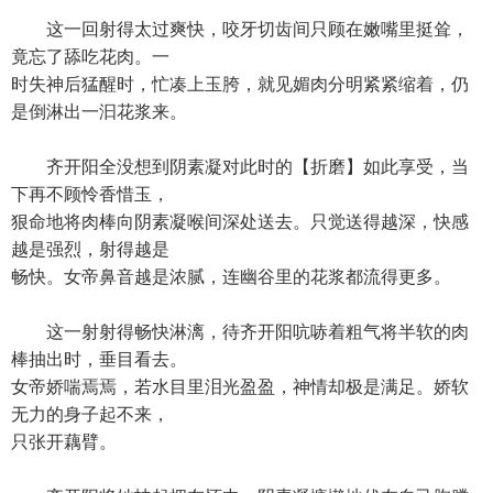
这一回射得太过爽快，咬牙切齿间只顾在嫩嘴里挺耸，
竟忘了舔吃花肉。一
时失神后猛醒时，忙凑上玉胯，就见媚肉分明紧紧缩着，仍
是倒淋出一汩花浆来。
齐开阳全没想到阴素凝对此时的【折磨】如此享受，当
下再不顾怜香惜玉，
狠命地将肉棒向阴素凝喉间深处送去。只觉送得越深，快感
越是强烈，射得越是
畅快。女帝鼻音越是浓腻，连幽谷里的花浆都流得更多。
这一射射得畅快淋漓，待齐开阳吭哧着粗气将半软的肉
棒抽出时，垂目看去。
女帝娇喘焉焉，若水目里泪光盈盈，神情却极是满足。娇软
无力的身子起不来，
只张开藕臂。