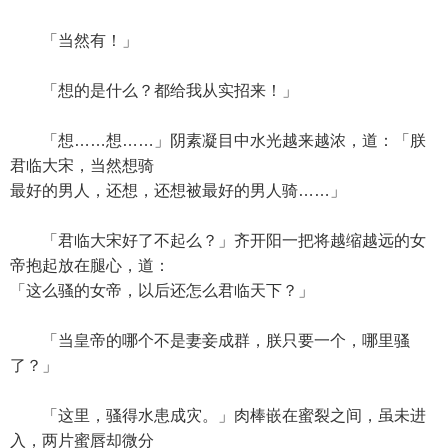
「当然有！」
「想的是什么？都给我从实招来！」
「想……想……」阴素凝目中水光越来越浓，道：「朕
君临大宋，当然想骑
最好的男人，还想，还想被最好的男人骑……」
「君临大宋好了不起么？」齐开阳一把将越缩越远的女
帝抱起放在腿心，道：
「这么骚的女帝，以后还怎么君临天下？」
「当皇帝的哪个不是妻妾成群，朕只要一个，哪里骚
了？」
「这里，骚得水患成灾。」肉棒嵌在蜜裂之间，虽未进
入，两片蜜唇却微分