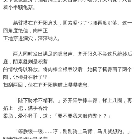
着小半颗龟菇。
藕臂搭在齐开阳肩头，阴素凝弓了弓腰再度沉落。这一
回角度绝佳，肉棒正
正地穿进洞穴，深深纳入。
两人同时发出满足的叹息声。齐开阳久不尝这只绝妙后
庭，阴素凝则是积蓄
的情欲得以释放。将肉棒全根吞没后，她摇了摇臀画了两个
圈，让棒身在肚子里
扫刮两回，伏在齐开阳胸膛上嘤嘤喘息。
「陛下骑术不精啊。」齐开阳手捧丰臀，揉上几圈，再
掐上一把，满手香滑
柔脂，爱不释手，道：「要不要我来服侍陛下？」
「等朕缓一缓……哼，刚刚骑上马背，马儿就想跑。」