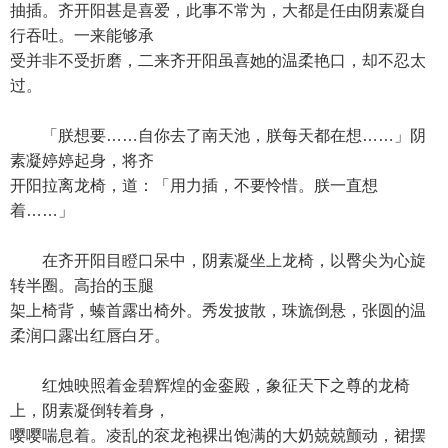
抽插。齐开阳甚是喜爱，此事不常为，大都是任由阴素凝自
行吞吐。一来能够承
受并非不受折磨，二来齐开阳虽喜她的温柔艳口，却不忍太
过。
「朕想要……自你去了南天池，朕每天都在想……」阴
素凝婷婷起身，将齐
开阳拉离龙椅，道：「用力插，不要怜惜。朕一直想
着……」
在齐开阳目瞪口呆中，阴素凝坐上龙椅，以臀尖为心旋
转半圈。高抬的玉腿
架上椅背，螓首露出椅外。秀发披散，珠旒倒悬，张圆的温
柔润口露出红唇白牙。
红烛映照着金碧辉煌的金銮殿，象征天下之尊的龙椅
上，阴素凝倒转着身，
嘤嘤喘息着。凌乱的衮龙袍裸出饱满的大奶兢兢颤动，裙摆