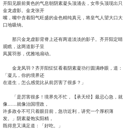
开阳见眼前黄色的气息朝阴素凝头顶涌去，女帝头顶现出只
金龙虚影。金龙张开
嘴，嘴中含着阳气旺盛的金色精纯真元，将皇气人望大口大
口地吸纳。
那只金龙虚影背脊上还有两道淡淡的影子。齐开阳定睛
观瞧，这两道影子呈
凤翼羽形，优雅地扇动。
金龙凤羽？齐开阳怔怔看着阴素凝功行圆满睁眼，道：
「凝儿，你的境界还
在道生，怎么感觉比从前厉害了很多？」
「是厉害很多！境界先不忙，【承天经】最忌心急，就
像……就像治国理政，
许多政令不可只着眼目前，急功近利，讲究一个厚积薄
发。」阴素凝饱实阳精，
既得意又满足道：「好吃。」