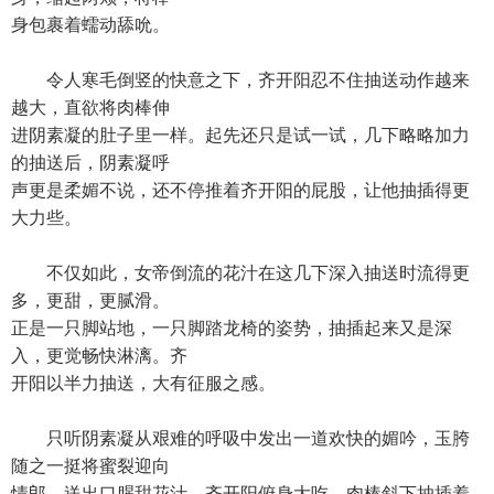
身包裹着蠕动舔吮。
令人寒毛倒竖的快意之下，齐开阳忍不住抽送动作越来
越大，直欲将肉棒伸
进阴素凝的肚子里一样。起先还只是试一试，几下略略加力
的抽送后，阴素凝呼
声更是柔媚不说，还不停推着齐开阳的屁股，让他抽插得更
大力些。
不仅如此，女帝倒流的花汁在这几下深入抽送时流得更
多，更甜，更腻滑。
正是一只脚站地，一只脚踏龙椅的姿势，抽插起来又是深
入，更觉畅快淋漓。齐
开阳以半力抽送，大有征服之感。
只听阴素凝从艰难的呼吸中发出一道欢快的媚吟，玉胯
随之一挺将蜜裂迎向
情郎，送出口腥甜花汁。齐开阳俯身大吃，肉棒斜下抽插着