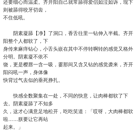
还要细心而温柔。齐开阳自己就常舔得爱侣如泣如诉，现下
则被舔得咬牙切齿，
不住低吼。
阴素凝舔【净】了洞口，香舌往里一钻伸入半截。齐开
阳整个人都软了，下
身传来麻痒钻心，小舌头嵌在其中不停转啊转的感觉又格外
分明。阴素凝不依不
饶，更是樱唇一含一吸，霎那间又含又钻的感觉袭来，齐开
阳闷吼一声，身体像
快背过气去似的垂死挣扎。
快感全数聚集在一处，不同的快意，让肉棒都软了下
去。阴素凝舔了不知多
久，这才心满意足地松开，吃吃笑道：「哎呀，大肉棒都软
啦……朕要让它再站
起来。」