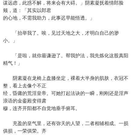
谋远虑，此惑不解，将来会有大碍。」阴素凝抚着情郎脸
颊，道：「其实以郎君
的心地，不需我助力，此事迟早能悟透。」
「抬举我了。唉，见过天地之大，才明白自己的渺
小。」
「是啦，就你最谦逊了。帮我护法，我先炼化这股真阳
精气！」
阴素凝在龙椅上盘膝坐定，裸着大半身的肌肤，衣冠不
整，看上去像个不正
经，昏庸的荒淫皇帝。可她打起法诀的一瞬，刚刚还是淫声
浪语的金銮殿变得肃
穆，连齐开阳都不自觉地垂手俯耳。
充盈的皇气里，还有弥天的人望，二者相辅相成。一损
俱损，一荣俱荣。齐