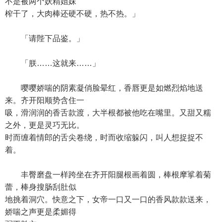
不是被两个妖精姐妹
榨干了，大肉棒还硬不硬，热不热。」
「请陛下品鉴。」
「朕……这就来……」
嘤嘤娇喘的阴素凝俏脸晕红，香唇更是如燃烈焰地送
来。齐开阳顺势含住一
吸，滑润润的香舌款渡，大半根都被他吃在嘴里。又甜又糯
之外，更是灵巧无比。
时而缠着情郎的舌尖卷绕，时而收缩躲闪，叫人想捉捉不
着。
丰臀磨盘一样跨坐在齐开阳腿根画着圆，棒根摩挲着菊
蕾，棒身搜肠刮肚似
地挑着洞穴。快意之下，女帝一口又一口的香风款款送来，
娇喘之声更是柔媚得