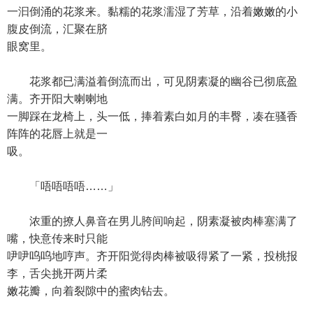
一汩倒涌的花浆来。黏糯的花浆濡湿了芳草，沿着嫩嫩的小
腹皮倒流，汇聚在脐
眼窝里。
花浆都已满溢着倒流而出，可见阴素凝的幽谷已彻底盈
满。齐开阳大喇喇地
一脚踩在龙椅上，头一低，捧着素白如月的丰臀，凑在骚香
阵阵的花唇上就是一
吸。
「唔唔唔唔……」
浓重的撩人鼻音在男儿胯间响起，阴素凝被肉棒塞满了
嘴，快意传来时只能
吚吚呜呜地哼声。齐开阳觉得肉棒被吸得紧了一紧，投桃报
李，舌尖挑开两片柔
嫩花瓣，向着裂隙中的蜜肉钻去。