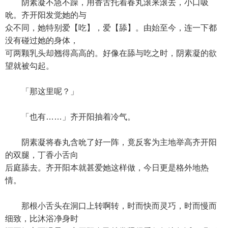
阴素凝不急不躁，用香舌托着春丸滚来滚去，小口吸
吮。齐开阳发觉她的与
众不同，她特别爱【吃】，爱【舔】。由始至今，连一下都
没有碰过她的身体，
可两颗乳头却翘得高高的。好像在舔与吃之时，阴素凝的欲
望就被勾起。
「那这里呢？」
「也有……」齐开阳抽着冷气。
阴素凝将春丸含吮了好一阵，竟反客为主地举高齐开阳
的双腿，丁香小舌向
后庭舔去。齐开阳本就甚爱她这样做，今日更是格外地热
情。
那根小舌头在洞口上转啊转，时而快而灵巧，时而慢而
细致，比沐浴净身时