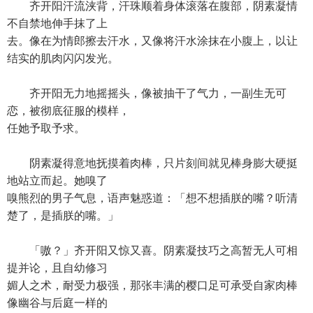
齐开阳汗流浃背，汗珠顺着身体滚落在腹部，阴素凝情
不自禁地伸手抹了上
去。像在为情郎擦去汗水，又像将汗水涂抹在小腹上，以让
结实的肌肉闪闪发光。
齐开阳无力地摇摇头，像被抽干了气力，一副生无可
恋，被彻底征服的模样，
任她予取予求。
阴素凝得意地抚摸着肉棒，只片刻间就见棒身膨大硬挺
地站立而起。她嗅了
嗅熊烈的男子气息，语声魅惑道：「想不想插朕的嘴？听清
楚了，是插朕的嘴。」
「嗷？」齐开阳又惊又喜。阴素凝技巧之高暂无人可相
提并论，且自幼修习
媚人之术，耐受力极强，那张丰满的樱口足可承受自家肉棒
像幽谷与后庭一样的