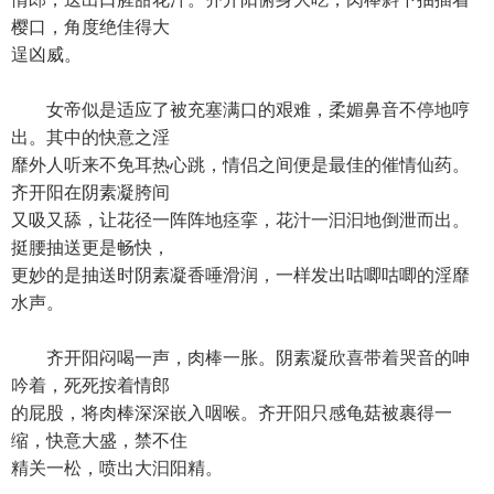
樱口，角度绝佳得大
逞凶威。
女帝似是适应了被充塞满口的艰难，柔媚鼻音不停地哼
出。其中的快意之淫
靡外人听来不免耳热心跳，情侣之间便是最佳的催情仙药。
齐开阳在阴素凝胯间
又吸又舔，让花径一阵阵地痉挛，花汁一汩汩地倒泄而出。
挺腰抽送更是畅快，
更妙的是抽送时阴素凝香唾滑润，一样发出咕唧咕唧的淫靡
水声。
齐开阳闷喝一声，肉棒一胀。阴素凝欣喜带着哭音的呻
吟着，死死按着情郎
的屁股，将肉棒深深嵌入咽喉。齐开阳只感龟菇被裹得一
缩，快意大盛，禁不住
精关一松，喷出大汩阳精。