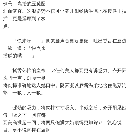
倒悬，高抬的玉腿圆
润而笔直。这般姿势不仅可让齐开阳畅快淋漓地在樱唇里抽
插，更是淫靡到了极
点。
「快来呀……」阴素凝声音更娇更媚，吐出香舌在唇边
一舔，道：「快点来
插朕的嘴……」
摇舌乞怜的皇帝，比任何美人都要更有诱惑力。齐开阳
虎吼一声，沉腰一挺，
将肉棒准确地送入她口中。阴素凝以唇瓣温柔地含住龟菇沟
壑，一吸，又一吸。
强劲的吸力，将肉棒寸寸吸入。半截之后，齐开阳见她
每一吸之下，胸腔都
要高高拱起一回，将两只饱满大奶顶得更加耸立，赏心悦
目。更不说肉棒在温润