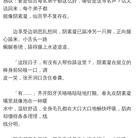
感叹：要是仙宫每名弟子都这么好，哪会是这等名声？话又
说回来，每个弟子都
能像阴素凝，仙宫早不复存在。
边享受边胡思乱想间，阴素凝已舔净另一只脚，正向腿
心舔来。小舌头一路
蜿蜒卷绕，舔得腿上水迹道道。
「这段日子，有没有人帮你舔这里？」阴素凝在挺立的
棒身前轻嗅一口，调
皮一笑，张开润口含住春囊。
「有……」齐开阳牙关咯咯哒哒地打颤。春丸在阴素凝
嘴里就像泡在一杯暖
水中，温软舒适，全身毛孔都在大口大口地畅快呼吸，肌肉
却绷得条条理理，线
线分明。