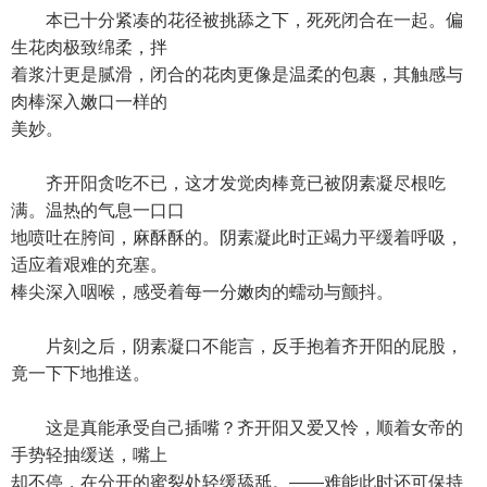
本已十分紧凑的花径被挑舔之下，死死闭合在一起。偏
生花肉极致绵柔，拌
着浆汁更是腻滑，闭合的花肉更像是温柔的包裹，其触感与
肉棒深入嫩口一样的
美妙。
齐开阳贪吃不已，这才发觉肉棒竟已被阴素凝尽根吃
满。温热的气息一口口
地喷吐在胯间，麻酥酥的。阴素凝此时正竭力平缓着呼吸，
适应着艰难的充塞。
棒尖深入咽喉，感受着每一分嫩肉的蠕动与颤抖。
片刻之后，阴素凝口不能言，反手抱着齐开阳的屁股，
竟一下下地推送。
这是真能承受自己插嘴？齐开阳又爱又怜，顺着女帝的
手势轻抽缓送，嘴上
却不停，在分开的蜜裂处轻缓舔舐。——难能此时还可保持