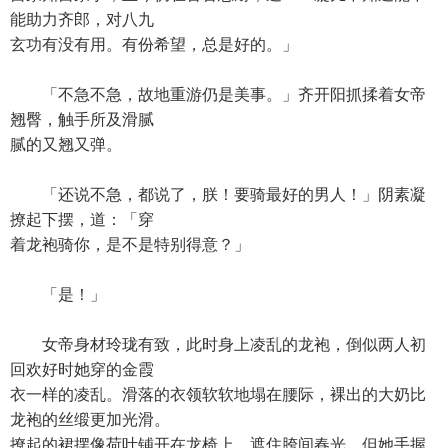
能助力齐郎，对八九
玄功有没有用。有份希望，总是好的。」
「不急不急，故地重游仍是美事。」齐开阳抓揉着女帝
翘臀，触手所及滑腻
腻的又翘又弹。
「还说不急，都说了，朕！要骑最好的男人！」阴素凝
撩起下摆，道：「穿
着龙袍骑你，是不是特别得意？」
「是！」
女帝身材玲珑有致，此时身上凌乱的龙袍，倒似两人初
回欢好时她穿的金霞
衣一样的凌乱。滑落的衣领软软地塌在腰际，裸出的大奶比
龙袍的丝缎更加光滑。
撩起的裙摆像荷叶铺开在龙椅上，遮住胯间春光。但她手握