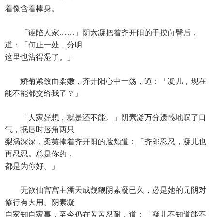
着像含着棒身。
「诬陷人家……」阴素凝把着齐开阳的手摸向臀后，
道：「何止一处，分明
这里也沾得湿了。」
娇菊紧致而柔嫩，齐开阳心中一荡，道：「凝儿，现在
能不能都交给我了？」
「人家好想，就是还不能。」阴素凝万分遗憾地叹了口
气，抿唇时唇角两只
梨涡深深，柔荑捧着齐开阳的脸颊道：「齐郎忍忍，凝儿也
再忍忍。总是你的，
都是为你好。」
无欲仙宫宫主潘天成觊觎阴素凝已久，必是她的元阴对
修行有大用。阴素凝
自家知自家事，至今仍在苦苦忍耐，道：「凝儿不知道能不