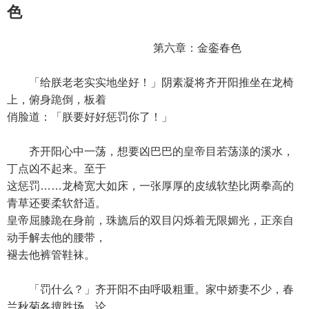
色
第六章：金銮春色
「给朕老老实实地坐好！」阴素凝将齐开阳推坐在龙椅
上，俯身跪倒，板着
俏脸道：「朕要好好惩罚你了！」
齐开阳心中一荡，想要凶巴巴的皇帝目若荡漾的溪水，
丁点凶不起来。至于
这惩罚……龙椅宽大如床，一张厚厚的皮绒软垫比两拳高的
青草还要柔软舒适。
皇帝屈膝跪在身前，珠旒后的双目闪烁着无限媚光，正亲自
动手解去他的腰带，
褪去他裤管鞋袜。
「罚什么？」齐开阳不由呼吸粗重。家中娇妻不少，春
兰秋菊各擅胜场。论