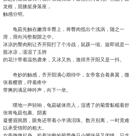
龙根，屈膝挺身落座，
触感分明。
龟菇先触在嫩滑丰臀上，将臀肉抵出个浅涡，随之一
滑，滑向沟壑裂隙之中。
冰凉的臀肉刚让齐开阳打了个冷战，鼠蹊一缩。旋即就是一
股冰凉，濡湿了玉胯
的花汁带着温热袭来，又冰又热，激得齐开阳又是一抖。
奇妙的触感，齐开阳满心期待中，女帝翕合着鼻翼，微
张着樱唇，哼着疼中
带爽的满足呻吟声，向下一坐。
噗地一声轻响，龟菇破体而入，湿透了的菊蕾黏糯着舒
张将龟菇包裹。阴素
凝蹙眉抿唇，眼角还带着小半滴泪珠。数月别离，一时竟难
以承受情郎的粗大。
女帝微微起身，掐着沟壑的菊蕾像只小嘴张开又闭拢，只含