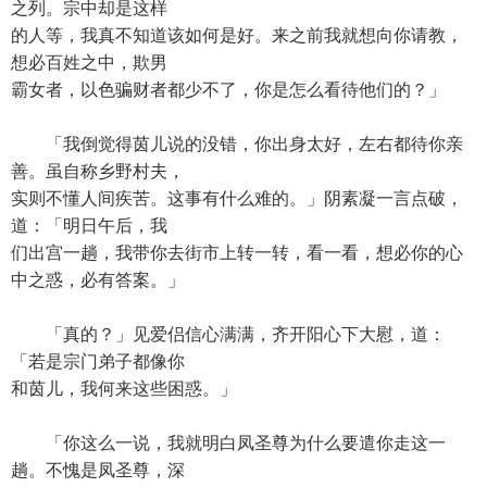
之列。宗中却是这样
的人等，我真不知道该如何是好。来之前我就想向你请教，
想必百姓之中，欺男
霸女者，以色骗财者都少不了，你是怎么看待他们的？」
「我倒觉得茵儿说的没错，你出身太好，左右都待你亲
善。虽自称乡野村夫，
实则不懂人间疾苦。这事有什么难的。」阴素凝一言点破，
道：「明日午后，我
们出宫一趟，我带你去街市上转一转，看一看，想必你的心
中之惑，必有答案。」
「真的？」见爱侣信心满满，齐开阳心下大慰，道：
「若是宗门弟子都像你
和茵儿，我何来这些困惑。」
「你这么一说，我就明白凤圣尊为什么要遣你走这一
趟。不愧是凤圣尊，深