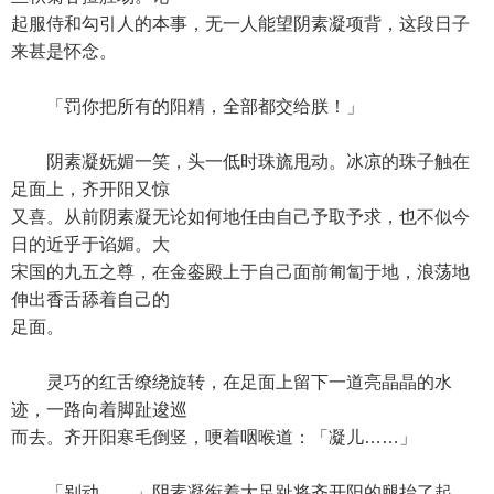
起服侍和勾引人的本事，无一人能望阴素凝项背，这段日子
来甚是怀念。
「罚你把所有的阳精，全部都交给朕！」
阴素凝妩媚一笑，头一低时珠旒甩动。冰凉的珠子触在
足面上，齐开阳又惊
又喜。从前阴素凝无论如何地任由自己予取予求，也不似今
日的近乎于谄媚。大
宋国的九五之尊，在金銮殿上于自己面前匍匐于地，浪荡地
伸出香舌舔着自己的
足面。
灵巧的红舌缭绕旋转，在足面上留下一道亮晶晶的水
迹，一路向着脚趾逡巡
而去。齐开阳寒毛倒竖，哽着咽喉道：「凝儿……」
「别动……」阴素凝衔着大足趾将齐开阳的腿抬了起