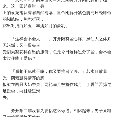
来。这一回起身时，身
上的衮龙袍从香肩自然滑落，皇帝刚解开紫色胸兜环绕脖颈
的蝴蝶结，胸兜折落，
露出对洁白如玉，丰满如月的豪乳。
「这样会不会太……」齐开阳有些心疼。虽仙人之体并
无污垢，又一贯极享
受阴素凝花样百出的服侍，总觉今日这样过分了些，会不会
太过作践了爱侣？
「朕想干嘛就干嘛，你又要抗旨？哼。」若水目放着
光，阴素凝将情郎的脚
板架在两只大奶中央。两轮满月被挤作残月，丁香兰舌掠过
足趾尖，向趾缝里滑
去。
齐开阳并非没有为爱侣这么做过。相比起来，男子又粗