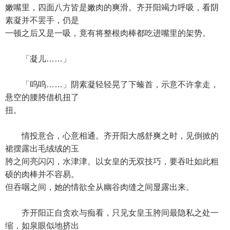
嫩嘴里，四面八方皆是嫩肉的爽滑。齐开阳竭力呼吸，看阴
素凝并不罢手，仍是
一顿之后又是一吸，竟有将整根肉棒都吃进嘴里的架势。
「凝儿……」
「呜呜……」阴素凝轻轻晃了下螓首，示意不许拿走，
悬空的腰胯借机扭了
扭。
情投意合，心意相通。齐开阳大感舒爽之时，见倒掀的
裙摆露出毛绒绒的玉
胯之间亮闪闪，水津津。以女皇的无双技巧，要吞吐如此粗
硕的肉棒并不容易。
但吞咽之间，她的情欲全从幽谷肉缝之间显露出来。
齐开阳正自贪欢与痴看，只见女皇玉胯间最隐私之处一
缩，如泉眼似地挤出