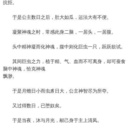
抗拒。
于是公主数日之后，肚大如瓜，运法大有不便。
凝聚神魂之时，常感此身二脑，一居头，一居腹。
头中精神凝而化神魂，腹中则化巨虫一只，跃跃欲试。
其间巨虫之力，植于精、气、血而不可离身，却可蚕食
脑中神魂，恰克神魂
飘渺。
于是月蟾日小而虫豸日大，公主神智尽为所夺。
又过得数日，已堕奴矣。
于是当夜，沐与月光，献己身于主上清凤。