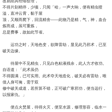
改易阳具经络纹理，
不得片刻稍停，少顷，只闻「哈」一声大响，便有精虫喷
溢，直冲云霄，黏于屋
顶，又顺而爬下，回流精舍——此物乃是精，气，神，血合
炼而成，虽可重炼，
总是费事，故如此节省。
运功之时，天地色变，欲降雷劫，显见此乃邪术，已至
破关边缘。
待屋中不见精虫，只见白色粘液残余，此人方才收功。
自语道：「此术虽仍
不得圆满，已可实用。此术夺天地造化，破关必有雷劫，唯
借人身可掩，需于双
修中破关成道，若所算不错，正可破广寒邪功，便当远行，
以报家仇。」
便点火焚屋，待得火灭，便至水源，修理形容，临水一