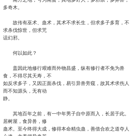
多奇木。
故传有巫术、蛊术，其术不求长生，但求多子多育，不
求杀伐惊世，但求咒
诅幻邪。
何以如此？
盖因此地修行艰难而外物昌盛，纵有修行者不免为兽
食，不得尽其天寿，不
如反求多子，又因正面杀伐，易引异兽旁窥，故其术求伤人
而不知源头，无有动
静。
其地百年之前，有一中年男子自中原而入，长居于此。
居树屋，食异兽，修
蛊术。至今终得大成，修得本命精虫蛊，善借合欢之道夺人