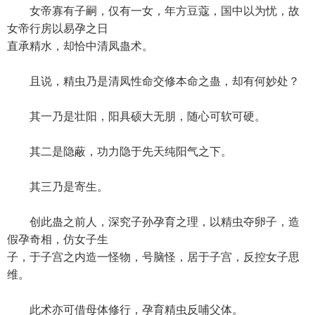
女帝寡有子嗣，仅有一女，年方豆蔻，国中以为忧，故
女帝行房以易孕之日
直承精水，却恰中清凤蛊术。
且说，精虫乃是清凤性命交修本命之蛊，却有何妙处？
其一乃是壮阳，阳具硕大无朋，随心可软可硬。
其二是隐蔽，功力隐于先天纯阳气之下。
其三乃是寄生。
创此蛊之前人，深究子孙孕育之理，以精虫夺卵子，造
假孕奇相，仿女子生
子，于子宫之内造一怪物，号脑怪，居于子宫，反控女子思
维。
此术亦可借母体修行，孕育精虫反哺父体。