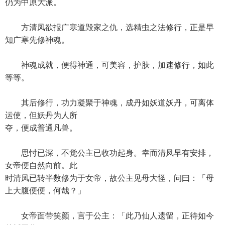
仍为中原大派。
方清凤欲报广寒道毁家之仇，选精虫之法修行，正是早
知广寒先修神魂。
神魂成就，便得神通，可美容，护肤，加速修行，如此
等等。
其后修行，功力凝聚于神魂，成丹如妖道妖丹，可离体
运使，但妖丹为人所
夺，便成普通凡兽。
思忖已深，不觉公主已收功起身。幸而清凤早有安排，
女帝便自然向前。此
时清凤已转半数修为于女帝，故公主见母大怪，问曰：「母
上大腹便便，何哉？」
女帝面带笑颜，言于公主：「此乃仙人遗留，正待如今