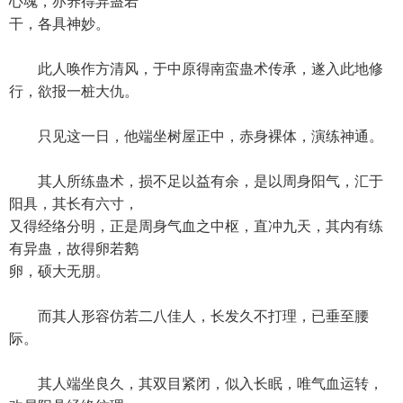
心魂，亦养得异蛊若
干，各具神妙。
此人唤作方清风，于中原得南蛮蛊术传承，遂入此地修
行，欲报一桩大仇。
只见这一日，他端坐树屋正中，赤身裸体，演练神通。
其人所练蛊术，损不足以益有余，是以周身阳气，汇于
阳具，其长有六寸，
又得经络分明，正是周身气血之中枢，直冲九天，其内有练
有异蛊，故得卵若鹅
卵，硕大无朋。
而其人形容仿若二八佳人，长发久不打理，已垂至腰
际。
其人端坐良久，其双目紧闭，似入长眠，唯气血运转，