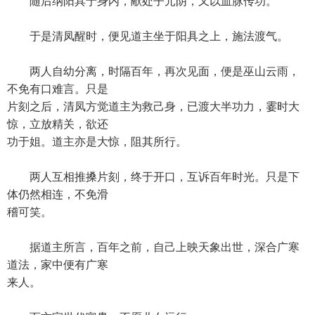
随后纳阳具于身内，献处子元阴，又以血脉传功。
于是清凤醒时，便见道主坐于阳具之上，施法渡气。
两人自幼分离，时隔百年，再次见面，便是巫山云雨，
不免有口难言。只是
片刻之后，清凤方觉道主为救己身，已渡大半功力，霎时大
惊，立放精关，欲还
功于姐。道主亦是大惊，阻其所行。
两人互相推搡片刻，终于开口，互诉百年时光。只是下
体仍然相连，不免滑
稽可笑。
据道主所言，百年之前，自己上映天象出世，深合广寒
道法，家中便有广寒
来人。