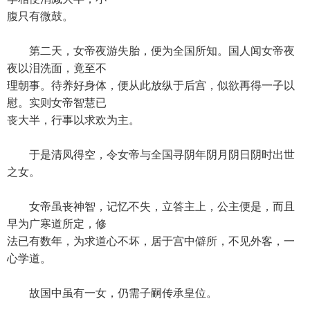
腹只有微鼓。
第二天，女帝夜游失胎，便为全国所知。国人闻女帝夜
夜以泪洗面，竟至不
理朝事。待养好身体，便从此放纵于后宫，似欲再得一子以
慰。实则女帝智慧已
丧大半，行事以求欢为主。
于是清凤得空，令女帝与全国寻阴年阴月阴日阴时出世
之女。
女帝虽丧神智，记忆不失，立答主上，公主便是，而且
早为广寒道所定，修
法已有数年，为求道心不坏，居于宫中僻所，不见外客，一
心学道。
故国中虽有一女，仍需子嗣传承皇位。