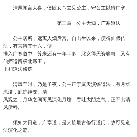
清凤闻言大喜，便随女帝去见公主，守公主以待广寒。
第三章：公主无知，广寒道法
公主居所，远离人烟后宫。自出生以来，便得仙师传
法，有言待其十六，便
携入广寒道中。算来还有一年半多。此女得天资聪慧，又有
仙师遗留极北寒玉，
正和道法修炼。
清凤至时，乃是子夜，公主正于露天演练道法，有月华
流溢，庇护神魂。清
凤观之，月华之间可见演化月蟾，吞吐太阴之气，正不出清
凤所料。
须知大日道，广寒道，是人族最古修行道门，故可见道
法演化之迹。