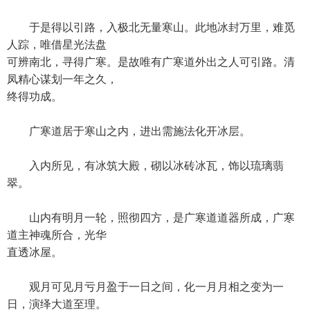
于是得以引路，入极北无量寒山。此地冰封万里，难觅
人踪，唯借星光法盘
可辨南北，寻得广寒。是故唯有广寒道外出之人可引路。清
凤精心谋划一年之久，
终得功成。
广寒道居于寒山之内，进出需施法化开冰层。
入内所见，有冰筑大殿，砌以冰砖冰瓦，饰以琉璃翡
翠。
山内有明月一轮，照彻四方，是广寒道道器所成，广寒
道主神魂所合，光华
直透冰屋。
观月可见月亏月盈于一日之间，化一月月相之变为一
日，演绎大道至理。