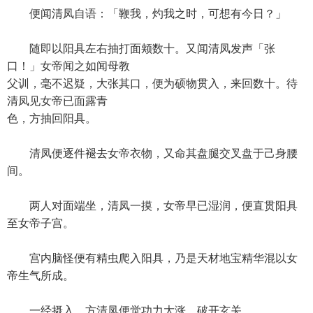
便闻清凤自语：「鞭我，灼我之时，可想有今日？」
随即以阳具左右抽打面颊数十。又闻清凤发声「张
口！」女帝闻之如闻母教
父训，毫不迟疑，大张其口，便为硕物贯入，来回数十。待
清凤见女帝已面露青
色，方抽回阳具。
清凤便逐件褪去女帝衣物，又命其盘腿交叉盘于己身腰
间。
两人对面端坐，清凤一摸，女帝早已湿润，便直贯阳具
至女帝子宫。
宫内脑怪便有精虫爬入阳具，乃是天材地宝精华混以女
帝生气所成。
一经摄入，方清凤便觉功力大涨，破开玄关。