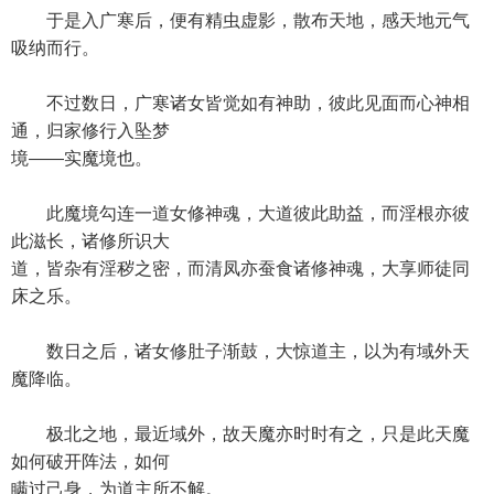
于是入广寒后，便有精虫虚影，散布天地，感天地元气
吸纳而行。
不过数日，广寒诸女皆觉如有神助，彼此见面而心神相
通，归家修行入坠梦
境——实魔境也。
此魔境勾连一道女修神魂，大道彼此助益，而淫根亦彼
此滋长，诸修所识大
道，皆杂有淫秽之密，而清凤亦蚕食诸修神魂，大享师徒同
床之乐。
数日之后，诸女修肚子渐鼓，大惊道主，以为有域外天
魔降临。
极北之地，最近域外，故天魔亦时时有之，只是此天魔
如何破开阵法，如何
瞒过己身，为道主所不解。