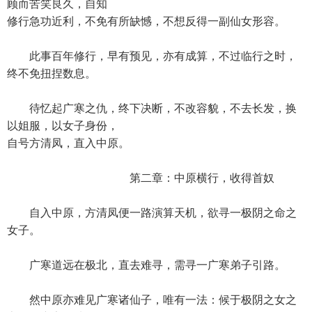
顾而苦笑良久，自知
修行急功近利，不免有所缺憾，不想反得一副仙女形容。
此事百年修行，早有预见，亦有成算，不过临行之时，
终不免扭捏数息。
待忆起广寒之仇，终下决断，不改容貌，不去长发，换
以姐服，以女子身份，
自号方清凤，直入中原。
第二章：中原横行，收得首奴
自入中原，方清凤便一路演算天机，欲寻一极阴之命之
女子。
广寒道远在极北，直去难寻，需寻一广寒弟子引路。
然中原亦难见广寒诸仙子，唯有一法：候于极阴之女之