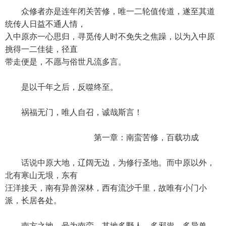
众修者亦是连年闭关苦修，唯一二轮值传道，遂至其道
统传人日益不通人情，
入中原亦一心思归，寻觅传人时不免失之焦躁，以为入中原
挑得一二佳徒，径直
带走便是，不愿与俗世凡流多言。
是以千年之后，反噬终至。
祸福无门，唯人自召，诚哉斯言！
第一章：南蛮苦修，百载功成
话说中原大地，辽阔无边，为修行圣地。而中原以外，
北有寒山无垠，东有
汪洋接天，南有异兽深林，西有流沙千里，故唯有小门小
派，长居各处。
南方之地，号为南蛮，其地多野人，多邪祟，多异兽，