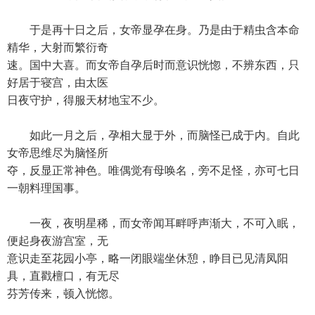
于是再十日之后，女帝显孕在身。乃是由于精虫含本命
精华，大射而繁衍奇
速。国中大喜。而女帝自孕后时而意识恍惚，不辨东西，只
好居于寝宫，由太医
日夜守护，得服天材地宝不少。
如此一月之后，孕相大显于外，而脑怪已成于内。自此
女帝思维尽为脑怪所
夺，反显正常神色。唯偶觉有母唤名，旁不足怪，亦可七日
一朝料理国事。
一夜，夜明星稀，而女帝闻耳畔呼声渐大，不可入眠，
便起身夜游宫室，无
意识走至花园小亭，略一闭眼端坐休憩，睁目已见清凤阳
具，直戳檀口，有无尽
芬芳传来，顿入恍惚。