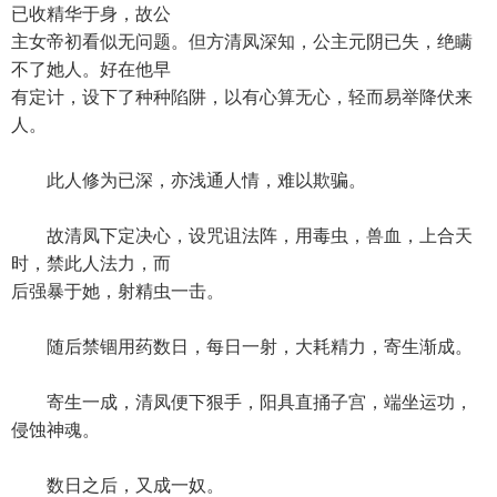
已收精华于身，故公
主女帝初看似无问题。但方清凤深知，公主元阴已失，绝瞒
不了她人。好在他早
有定计，设下了种种陷阱，以有心算无心，轻而易举降伏来
人。
此人修为已深，亦浅通人情，难以欺骗。
故清凤下定决心，设咒诅法阵，用毒虫，兽血，上合天
时，禁此人法力，而
后强暴于她，射精虫一击。
随后禁锢用药数日，每日一射，大耗精力，寄生渐成。
寄生一成，清凤便下狠手，阳具直捅子宫，端坐运功，
侵蚀神魂。
数日之后，又成一奴。