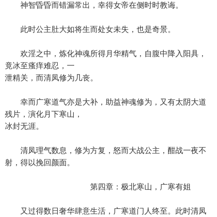
神智昏昏而错漏常出，幸得女帝在侧时时教诲。
此时公主肚大如将生而处女未失，也是奇景。
欢淫之中，炼化神魂所得月华精气，自腹中降入阳具，
竟冰至瘙痒难忍，一
泄精关，而清凤修为几丧。
幸而广寒道气亦是大补，助益神魂修为，又有太阴大道
残片，演化月下寒山，
冰封无涯。
清凤理气数息，修为方复，怒而大战公主，酣战一夜不
射，得以挽回颜面。
第四章：极北寒山，广寒有姐
又过得数日奢华肆意生活，广寒道门人终至。此时清凤