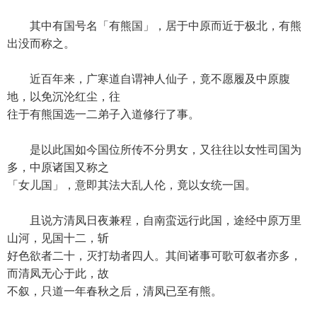
其中有国号名「有熊国」，居于中原而近于极北，有熊
出没而称之。
近百年来，广寒道自谓神人仙子，竟不愿履及中原腹
地，以免沉沦红尘，往
往于有熊国选一二弟子入道修行了事。
是以此国如今国位所传不分男女，又往往以女性司国为
多，中原诸国又称之
「女儿国」，意即其法大乱人伦，竟以女统一国。
且说方清凤日夜兼程，自南蛮远行此国，途经中原万里
山河，见国十二，斩
好色欲者二十，灭打劫者四人。其间诸事可歌可叙者亦多，
而清凤无心于此，故
不叙，只道一年春秋之后，清凤已至有熊。