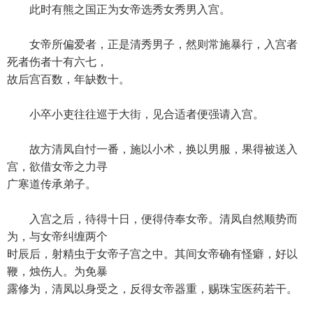
此时有熊之国正为女帝选秀女秀男入宫。
女帝所偏爱者，正是清秀男子，然则常施暴行，入宫者
死者伤者十有六七，
故后宫百数，年缺数十。
小卒小吏往往巡于大街，见合适者便强请入宫。
故方清凤自忖一番，施以小术，换以男服，果得被送入
宫，欲借女帝之力寻
广寒道传承弟子。
入宫之后，待得十日，便得侍奉女帝。清凤自然顺势而
为，与女帝纠缠两个
时辰后，射精虫于女帝子宫之中。其间女帝确有怪癖，好以
鞭，烛伤人。为免暴
露修为，清凤以身受之，反得女帝器重，赐珠宝医药若干。