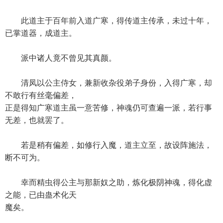
此道主于百年前入道广寒，得传道主传承，未过十年，
已掌道器，成道主。
派中诸人竟不曾见其真颜。
清凤以公主侍女，兼新收杂役弟子身份，入得广寒，却
不敢行有丝毫偏差，
正是得知广寒道主虽一意苦修，神魂仍可查遍一派，若行事
无差，也就罢了。
若是稍有偏差，如修行入魔，道主立至，故设阵施法，
断不可为。
幸而精虫得公主与那新奴之助，炼化极阴神魂，得化虚
之能，已由蛊术化天
魔矣。