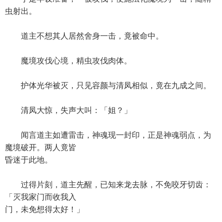
虫射出。
道主不想其人居然舍身一击，竟被命中。
魔境攻伐心境，精虫攻伐肉体。
护体光华被灭，只见容颜与清凤相似，竟在九成之间。
清凤大惊，失声大叫：「姐？」
闻言道主如遭雷击，神魂现一封印，正是神魂弱点，为
魔境破开。两人竟皆
昏迷于此地。
过得片刻，道主先醒，已知来龙去脉，不免咬牙切齿：
「灭我家门而收我入
门，未免想得太好！」