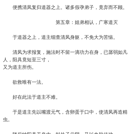
便携清凤复归道器之上。诸多假孕弟子，竟弃而不顾。
第五章：姐弟相认，广寒道灭
于道器之上，道主细查清凤身躯，不免大为苦恼。
清凤为求报复，施法时不留一滴功力在身，已孱弱如凡
人，阳具竟短至三寸，
又为道主所伤。
欲救唯有一法。
好在此法于道主不难。
于是道主先以嘴渡元气，含卵蛋于口中，使清凤再造精
虫。