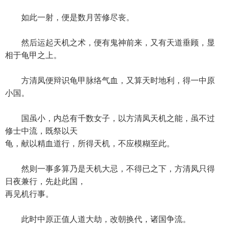
如此一射，便是数月苦修尽丧。
然后运起天机之术，便有鬼神前来，又有天道垂顾，显
相于龟甲之上。
方清凤便辩识龟甲脉络气血，又算天时地利，得一中原
小国。
国虽小，内总有千数女子，以方清凤天机之能，虽不过
修士中流，既祭以天
龟，献以精血道行，所得天机，不应模糊至此。
然则一事多算乃是天机大忌，不得已之下，方清凤只得
日夜兼行，先赴此国，
再见机行事。
此时中原正值人道大劫，改朝换代，诸国争流。