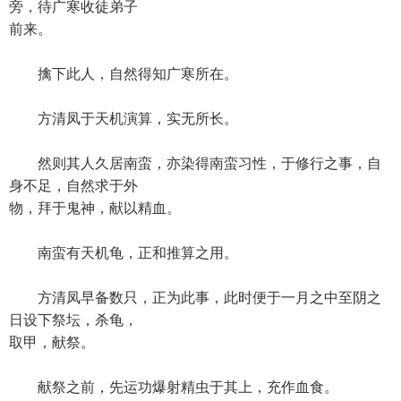
旁，待广寒收徒弟子
前来。
擒下此人，自然得知广寒所在。
方清凤于天机演算，实无所长。
然则其人久居南蛮，亦染得南蛮习性，于修行之事，自
身不足，自然求于外
物，拜于鬼神，献以精血。
南蛮有天机龟，正和推算之用。
方清凤早备数只，正为此事，此时便于一月之中至阴之
日设下祭坛，杀龟，
取甲，献祭。
献祭之前，先运功爆射精虫于其上，充作血食。