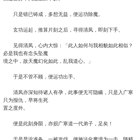
只是错已铸成，多想无益，便运功除魔。
玄功运起，推算片刻之后，寻得清凤，即刻下手。
见得清凤，心内大惊：「此人如何与我相貌如此相似？
必是我也有念头坠魔
境之中，故天魔幻化如此，乱我道心。」
于是不管不顾，便运功出手。
清凤亦深知待诸人有孕，此事便无可隐瞒，只是入广寒
只为报仇，早将生死
置之度外。
便是此刻身陨，亦损广寒道一代弟子，足矣！
于是早设准备，一被攻伐，便施法化魔境为一击，随精