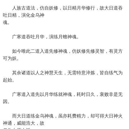
人族古道法，仿自妖修，以日精月华修行，故大日道吞
吐日精，演化金乌神
魂。
广寒道吞吐月华，演练月蟾神魂。
如今唯此二道入道先修神魂，仿妖修先修灵智，有灵方
可为妖。
其余诸道以人之神慧天生，无需特意淬炼，皆自练气为
起始。
广寒道入道先以月华练就神魂，耗时日久，衰败非是无
因。
而大日道练金乌神魂，虽亦耗费精力，却可得大日神火
神通，威能浩大，故