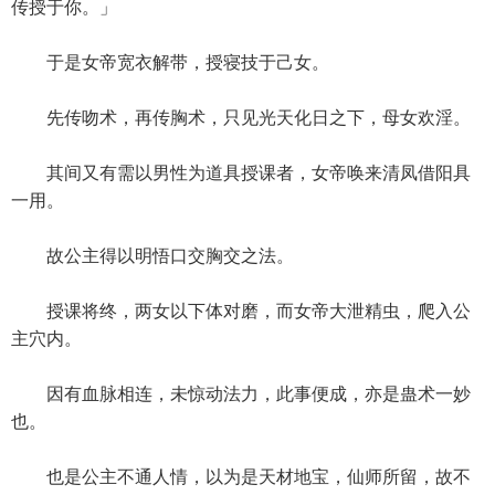
传授于你。」
于是女帝宽衣解带，授寝技于己女。
先传吻术，再传胸术，只见光天化日之下，母女欢淫。
其间又有需以男性为道具授课者，女帝唤来清凤借阳具
一用。
故公主得以明悟口交胸交之法。
授课将终，两女以下体对磨，而女帝大泄精虫，爬入公
主穴内。
因有血脉相连，未惊动法力，此事便成，亦是蛊术一妙
也。
也是公主不通人情，以为是天材地宝，仙师所留，故不