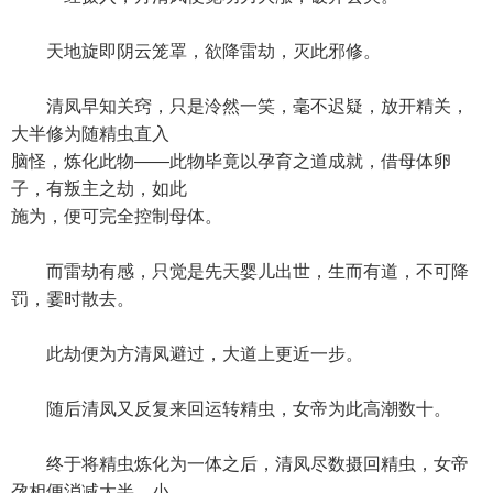
天地旋即阴云笼罩，欲降雷劫，灭此邪修。
清凤早知关窍，只是泠然一笑，毫不迟疑，放开精关，
大半修为随精虫直入
脑怪，炼化此物——此物毕竟以孕育之道成就，借母体卵
子，有叛主之劫，如此
施为，便可完全控制母体。
而雷劫有感，只觉是先天婴儿出世，生而有道，不可降
罚，霎时散去。
此劫便为方清凤避过，大道上更近一步。
随后清凤又反复来回运转精虫，女帝为此高潮数十。
终于将精虫炼化为一体之后，清凤尽数摄回精虫，女帝
孕相便消减大半，小