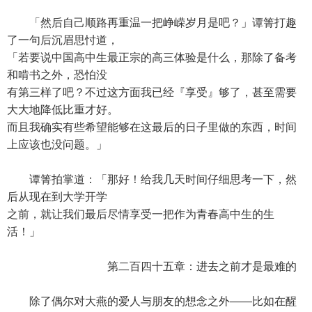
「然后自己顺路再重温一把峥嵘岁月是吧？」谭箐打趣
了一句后沉眉思忖道，
「若要说中国高中生最正宗的高三体验是什么，那除了备考
和啃书之外，恐怕没
有第三样了吧？不过这方面我已经『享受』够了，甚至需要
大大地降低比重才好。
而且我确实有些希望能够在这最后的日子里做的东西，时间
上应该也没问题。」
谭箐拍掌道：「那好！给我几天时间仔细思考一下，然
后从现在到大学开学
之前，就让我们最后尽情享受一把作为青春高中生的生
活！」
第二百四十五章：进去之前才是最难的
除了偶尔对大燕的爱人与朋友的想念之外——比如在醒