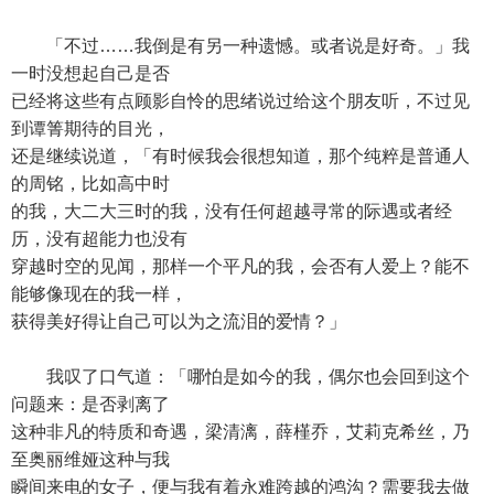
「不过……我倒是有另一种遗憾。或者说是好奇。」我
一时没想起自己是否
已经将这些有点顾影自怜的思绪说过给这个朋友听，不过见
到谭箐期待的目光，
还是继续说道，「有时候我会很想知道，那个纯粹是普通人
的周铭，比如高中时
的我，大二大三时的我，没有任何超越寻常的际遇或者经
历，没有超能力也没有
穿越时空的见闻，那样一个平凡的我，会否有人爱上？能不
能够像现在的我一样，
获得美好得让自己可以为之流泪的爱情？」
我叹了口气道：「哪怕是如今的我，偶尔也会回到这个
问题来：是否剥离了
这种非凡的特质和奇遇，梁清漓，薛槿乔，艾莉克希丝，乃
至奥丽维娅这种与我
瞬间来电的女子，便与我有着永难跨越的鸿沟？需要我去做