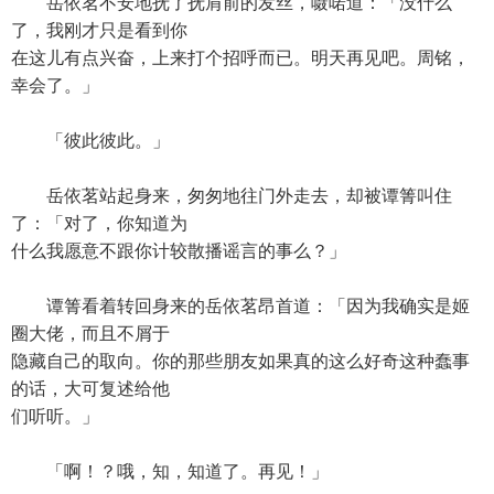
岳依茗不安地抚了抚肩前的发丝，嗫喏道：「没什么
了，我刚才只是看到你
在这儿有点兴奋，上来打个招呼而已。明天再见吧。周铭，
幸会了。」
「彼此彼此。」
岳依茗站起身来，匆匆地往门外走去，却被谭箐叫住
了：「对了，你知道为
什么我愿意不跟你计较散播谣言的事么？」
谭箐看着转回身来的岳依茗昂首道：「因为我确实是姬
圈大佬，而且不屑于
隐藏自己的取向。你的那些朋友如果真的这么好奇这种蠢事
的话，大可复述给他
们听听。」
「啊！？哦，知，知道了。再见！」