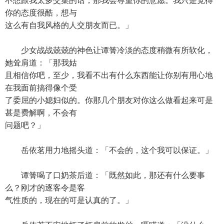
不想跟我太多交集的话，那我会尊重你的意愿。我只是觉得
你的态度很酷，想与
这么有自我风格的人交朋友而已。」
少女战战兢兢的神色让谭箐冷淡的态度稍微有所软化，
她耸肩道：「那我姑
且相信你吧，至少，我看不出有什么东西能让你别有用心地
在我面前搞得像个受
了委屈的小媳妇似的。你那几个朋友对你这么做看起来可是
甚是费解啊，不会有
问题吧？」
岳依茗用力地摇头道：「不会的，这个我可以保证。」
谭箐喝了口奶茶后道：「既然如此，那还有什么要事
么？刚才的逐客令是客
气性质的，现在的可是认真的了。」