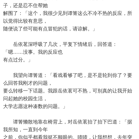
子，还是忍不住帮她
解围了：「这个，我很少见到谭箐这么不冷不热的反应，所
以觉得比较有意思，
随便说了些可能有点冒犯的话，请谅解。」
岳依茗深呼吸了几次，平复下情绪后，回答道：
「嗯……没事。我的反应也
有点过分。」
我望向谭箐道：「看戏看够了吧，是不是轮到你了？要
么回答我刚才的问题，
要么转移一下话题。我跟岳依茗可不熟，可别真的让我开始
问起她的校园生活，
大学志愿这种凑数的问题。」
谭箐懒散地靠在椅背上，对岳依茗抬了抬下巴道：「据
我所知，一直到今年
之前，你似乎都看我挺不顺眼的。啧啧，让我想想，去年突