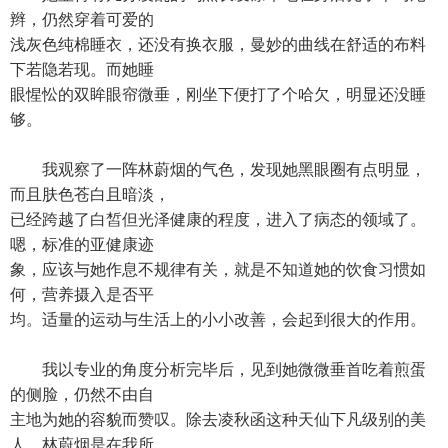
辫，仍然穿着可爱的
浅灰色纯棉睡衣，还没有换衣服，曼妙的曲线在舒适的布料
下若隐若现。而她睡
眼惺忪的双眸眼帘微垂，刚坐下便打了个哈欠，明显还没睡
够。
我观察了一阵林蔚烟的气色，发现她黑眼圈有点明显，
而且肤色苍白且暗淡，
已经跨越了白皙但光泽健康的程度，进入了病态的领域了。
嗯，标准的亚健康迹
象，应该与她作息不规律有关，就是不知道她的饮食习惯如
何，营养摄入是否平
均。适量的运动与生活上的小小改善，会起到很大的作用。
我以专业的角度分析完毕后，见到她微微垂首吃着煎蛋
的侧脸，仍然不由自
主地为她的容貌而赞叹。除去凌秋函这种天仙下凡级别的美
人，林蔚烟是在我所