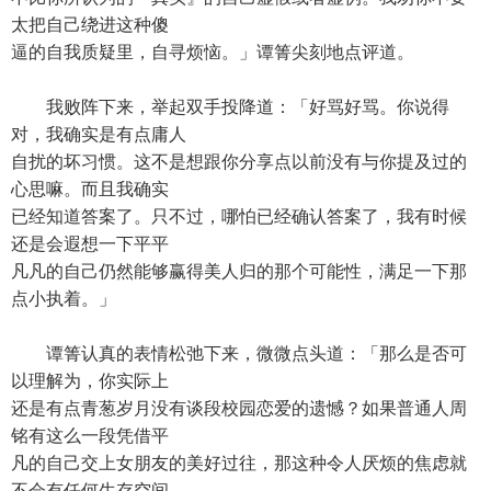
太把自己绕进这种傻
逼的自我质疑里，自寻烦恼。」谭箐尖刻地点评道。
我败阵下来，举起双手投降道：「好骂好骂。你说得
对，我确实是有点庸人
自扰的坏习惯。这不是想跟你分享点以前没有与你提及过的
心思嘛。而且我确实
已经知道答案了。只不过，哪怕已经确认答案了，我有时候
还是会遐想一下平平
凡凡的自己仍然能够赢得美人归的那个可能性，满足一下那
点小执着。」
谭箐认真的表情松弛下来，微微点头道：「那么是否可
以理解为，你实际上
还是有点青葱岁月没有谈段校园恋爱的遗憾？如果普通人周
铭有这么一段凭借平
凡的自己交上女朋友的美好过往，那这种令人厌烦的焦虑就
不会有任何生存空间