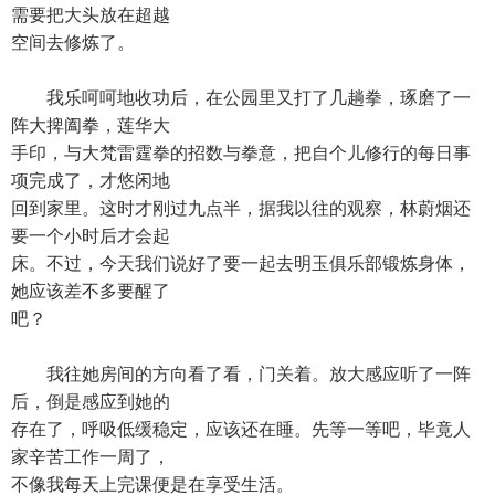
需要把大头放在超越
空间去修炼了。
我乐呵呵地收功后，在公园里又打了几趟拳，琢磨了一
阵大捭阖拳，莲华大
手印，与大梵雷霆拳的招数与拳意，把自个儿修行的每日事
项完成了，才悠闲地
回到家里。这时才刚过九点半，据我以往的观察，林蔚烟还
要一个小时后才会起
床。不过，今天我们说好了要一起去明玉俱乐部锻炼身体，
她应该差不多要醒了
吧？
我往她房间的方向看了看，门关着。放大感应听了一阵
后，倒是感应到她的
存在了，呼吸低缓稳定，应该还在睡。先等一等吧，毕竟人
家辛苦工作一周了，
不像我每天上完课便是在享受生活。