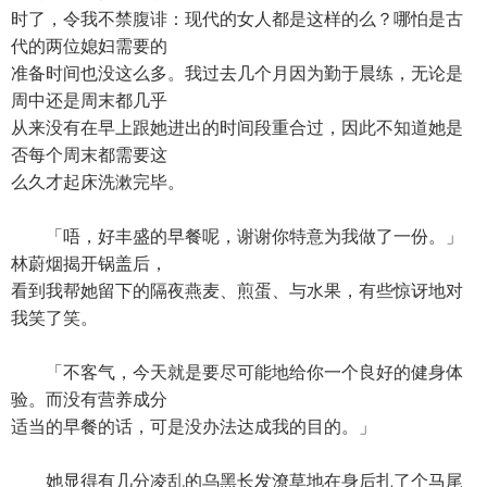
时了，令我不禁腹诽：现代的女人都是这样的么？哪怕是古
代的两位媳妇需要的
准备时间也没这么多。我过去几个月因为勤于晨练，无论是
周中还是周末都几乎
从来没有在早上跟她进出的时间段重合过，因此不知道她是
否每个周末都需要这
么久才起床洗漱完毕。
「唔，好丰盛的早餐呢，谢谢你特意为我做了一份。」
林蔚烟揭开锅盖后，
看到我帮她留下的隔夜燕麦、煎蛋、与水果，有些惊讶地对
我笑了笑。
「不客气，今天就是要尽可能地给你一个良好的健身体
验。而没有营养成分
适当的早餐的话，可是没办法达成我的目的。」
她显得有几分凌乱的乌黑长发潦草地在身后扎了个马尾