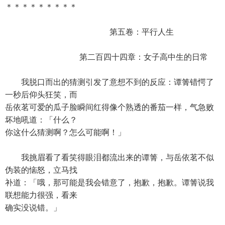
＊＊＊＊＊＊＊＊＊
第五卷：平行人生
第二百四十四章：女子高中生的日常
我脱口而出的猜测引发了意想不到的反应：谭箐错愕了
一秒后仰头狂笑，而
岳依茗可爱的瓜子脸瞬间红得像个熟透的番茄一样，气急败
坏地吼道：「什么？
你这什么猜测啊？怎么可能啊！」
我挑眉看了看笑得眼泪都流出来的谭箐，与岳依茗不似
伪装的恼怒，立马找
补道：「哦，那可能是我会错意了，抱歉，抱歉。谭箐说我
联想能力很强，看来
确实没说错。」