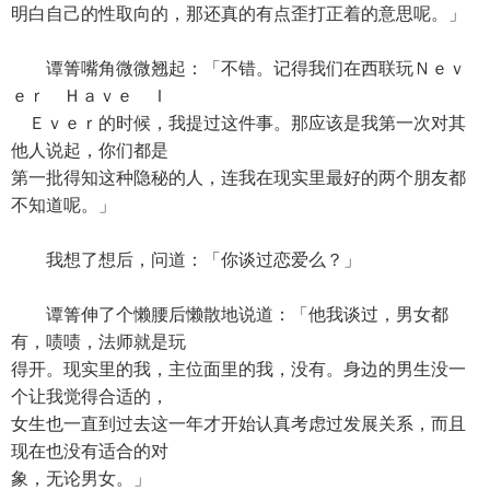
明白自己的性取向的，那还真的有点歪打正着的意思呢。」
谭箐嘴角微微翘起：「不错。记得我们在西联玩Ｎｅｖ
ｅｒ Ｈａｖｅ Ｉ
Ｅｖｅｒ的时候，我提过这件事。那应该是我第一次对其
他人说起，你们都是
第一批得知这种隐秘的人，连我在现实里最好的两个朋友都
不知道呢。」
我想了想后，问道：「你谈过恋爱么？」
谭箐伸了个懒腰后懒散地说道：「他我谈过，男女都
有，啧啧，法师就是玩
得开。现实里的我，主位面里的我，没有。身边的男生没一
个让我觉得合适的，
女生也一直到过去这一年才开始认真考虑过发展关系，而且
现在也没有适合的对
象，无论男女。」