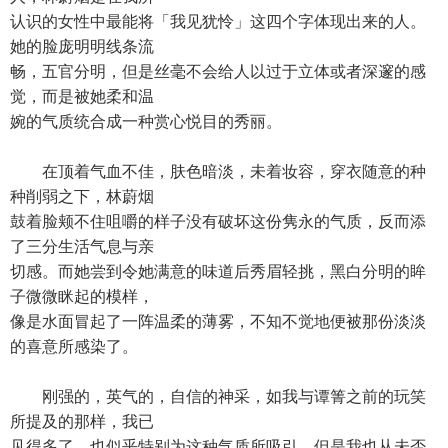
认识的女性中最能将「我见犹怜」这四个字体现出来的人。
她的脸庞明明线条流
畅，五官分明，但是丝毫不会给人以过于立体或者深邃的感
觉，而是被她柔和温
婉的气质统合成一种赏心悦目的秀丽。
在顶着气血不佳，肤色暗淡，未着妆容，穿衣随意的种
种削弱之下，林蔚烟
鼓着脸颊不住咀嚼的样子没有破坏这份隽永的气质，反而添
了三分生活气息与亲
切感。而她尝到令她满意的味道后秀眉轻挑，黑白分明的眸
子微微眯起的模样，
像是水面冒起了一阵温柔的薄雾，不知不觉地便被那份淡淡
的喜意所感染了。
刚强的，英气的，自信的神采，如我与谭箐之前的玩笑
所提及的那样，我已
见得多了，也似乎特别为这种气质所吸引。但是我也从未否