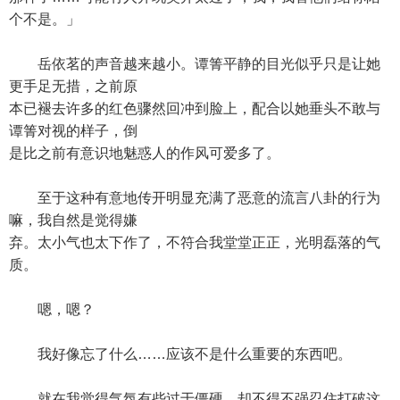
个不是。」
岳依茗的声音越来越小。谭箐平静的目光似乎只是让她
更手足无措，之前原
本已褪去许多的红色骤然回冲到脸上，配合以她垂头不敢与
谭箐对视的样子，倒
是比之前有意识地魅惑人的作风可爱多了。
至于这种有意地传开明显充满了恶意的流言八卦的行为
嘛，我自然是觉得嫌
弃。太小气也太下作了，不符合我堂堂正正，光明磊落的气
质。
嗯，嗯？
我好像忘了什么……应该不是什么重要的东西吧。
就在我觉得气氛有些过于僵硬，却不得不强忍住打破这