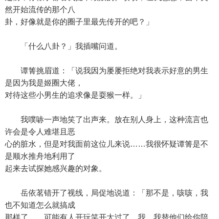
然开始流传的那个八
卦，好像就是你的圈子里最先传开的吧？」
「什么八卦？」我插嘴问道。
谭箐挑眉道：「说我因为屡屡拒绝对我表示好意的男生
是因为我是姬圈大佬，
对待这些小男生的追求像是耍猴一样。」
我噗哧一声地笑了出声来。放在别人身上，这种流言也
许会是令人难堪且恶
心的脏水，但是对我面前这位儿来说……我很怀疑谭箐是不
是顺水推舟地利用了
起来去试探她感兴趣的对象。
岳依茗错开了视线，局促地说道：「那不是，咳咳，我
也不知道怎么就搞成
那样了……可能有人开玩笑开太过了，我，我替他们给你陪