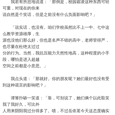
我若有所思地说道：「那倒是，校园霸凌这种东西可轻
可重，对现在的你来
说自然是个笑话，但是之前没有什么负面影响吧？」
「说实话，也没有。咱们学校虽然比不上一中、七中这
么教学资源雄厚，生
源也没他们那么好，但也是名声不错的高中，老师管得严，
也尽量在杜绝太过过
分的行为。当然，我抗压能力天然性地高，这种程度的小手
段，哪怕是进入超越
空间之前都是小意思。」
我点头道：「那就好。你的朋友呢？她们最好也没有受
到这种谣言的影响吧？」
谭箐扑哧一笑道：「靠，可别说了，她们俩个以此取笑
我了我好久，可比外
人用来阴阳我过分得多了。啧，不过岳依茗今天这态度确实