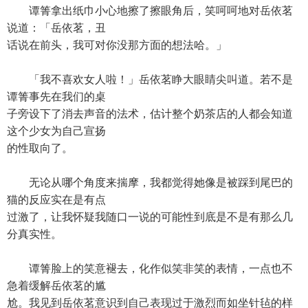
谭箐拿出纸巾小心地擦了擦眼角后，笑呵呵地对岳依茗
说道：「岳依茗，丑
话说在前头，我可对你没那方面的想法哈。」
「我不喜欢女人啦！」岳依茗睁大眼睛尖叫道。若不是
谭箐事先在我们的桌
子旁设下了消去声音的法术，估计整个奶茶店的人都会知道
这个少女为自己宣扬
的性取向了。
无论从哪个角度来揣摩，我都觉得她像是被踩到尾巴的
猫的反应实在是有点
过激了，让我怀疑我随口一说的可能性到底是不是有那么几
分真实性。
谭箐脸上的笑意褪去，化作似笑非笑的表情，一点也不
急着缓解岳依茗的尴
尬。我见到岳依茗意识到自己表现过于激烈而如坐针毡的样