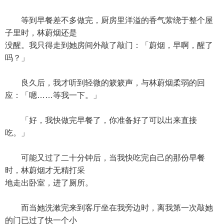
等到早餐差不多做完，厨房里洋溢的香气萦绕于整个屋
子里时，林蔚烟还是
没醒。我只得走到她房间外敲了敲门：「蔚烟，早啊，醒了
吗？」
良久后，我才听到轻微的簌簌声，与林蔚烟柔弱的回
应：「嗯……等我一下。」
「好，我快做完早餐了，你准备好了可以出来直接
吃。」
可能又过了二十分钟后，当我快吃完自己的那份早餐
时，林蔚烟才无精打采
地走出卧室，进了厕所。
而当她洗漱完来到客厅坐在我旁边时，离我第一次敲她
的门已过了快一个小