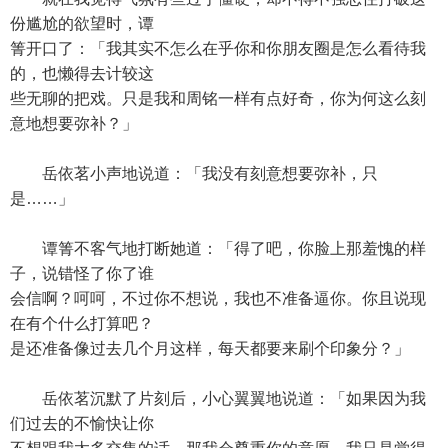
份尴尬的欲望时，谭
箐开口了：「我其实不怎么在乎你和你朋友圈是怎么看待我
的，也懒得去计较这
些无聊的把戏。只是我和周铭一样有点好奇，你为何这么刻
意地想要弥补？」
岳依茗小声地说道：「我没有刻意想要弥补，只
是……」
谭箐不客气地打断她道：「得了吧，你脸上那羞愧的样
子，说错怪了你了谁
会信啊？呵呵，不过你不想说，我也不准备逼你。你且说现
在有个什么打算吧？
是还准备像过去几个月这样，每天都要来刷个印象分？」
岳依茗沉默了片刻后，小心翼翼地说道：「如果因为我
们过去的不愉快让你