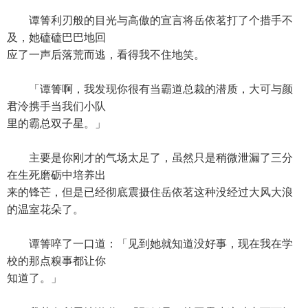
谭箐利刃般的目光与高傲的宣言将岳依茗打了个措手不
及，她磕磕巴巴地回
应了一声后落荒而逃，看得我不住地笑。
「谭箐啊，我发现你很有当霸道总裁的潜质，大可与颜
君泠携手当我们小队
里的霸总双子星。」
主要是你刚才的气场太足了，虽然只是稍微泄漏了三分
在生死磨砺中培养出
来的锋芒，但是已经彻底震摄住岳依茗这种没经过大风大浪
的温室花朵了。
谭箐啐了一口道：「见到她就知道没好事，现在我在学
校的那点糗事都让你
知道了。」