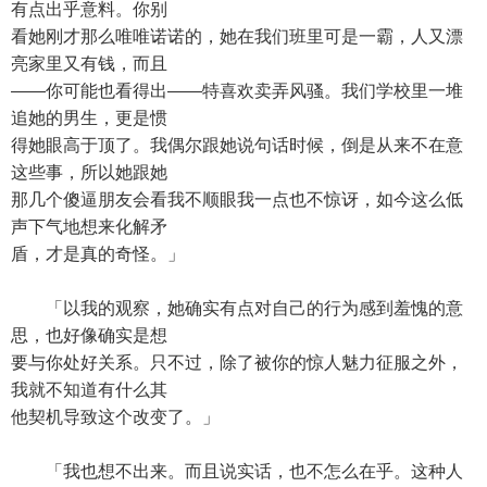
有点出乎意料。你别
看她刚才那么唯唯诺诺的，她在我们班里可是一霸，人又漂
亮家里又有钱，而且
——你可能也看得出——特喜欢卖弄风骚。我们学校里一堆
追她的男生，更是惯
得她眼高于顶了。我偶尔跟她说句话时候，倒是从来不在意
这些事，所以她跟她
那几个傻逼朋友会看我不顺眼我一点也不惊讶，如今这么低
声下气地想来化解矛
盾，才是真的奇怪。」
「以我的观察，她确实有点对自己的行为感到羞愧的意
思，也好像确实是想
要与你处好关系。只不过，除了被你的惊人魅力征服之外，
我就不知道有什么其
他契机导致这个改变了。」
「我也想不出来。而且说实话，也不怎么在乎。这种人