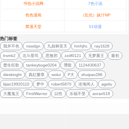
书包小说网
7色小说
色色漫画
（乱伦）妹汁NP
禁漫天堂
51动漫
热门标签
我并不色
nswdgn
九叔林笑天
hmhjhc
ray1628
trsmk2
北斗星司
思無邪
zzdf0121
无梦襄王
最初
楚生狂歌
tankeyboge0204
潛龍
1124430637
dieskinght
真紅樂章
wolui
P大
shuipao286
lijian19920110
梦中
robert5870
沧海闲人
ageliu
大魔鬼王
FirstWarrior
以性
乐福不受
aoran518
文
章
导
航