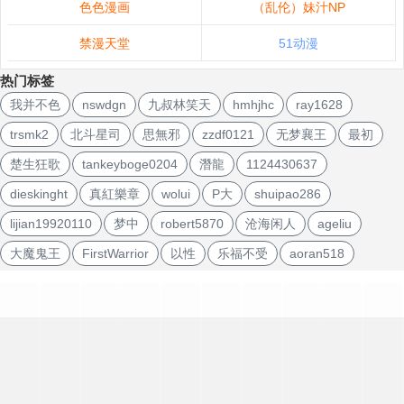
色色漫画
（乱伦）妹汁NP
禁漫天堂
51动漫
热门标签
我并不色
nswdgn
九叔林笑天
hmhjhc
ray1628
trsmk2
北斗星司
思無邪
zzdf0121
无梦襄王
最初
楚生狂歌
tankeyboge0204
潛龍
1124430637
dieskinght
真紅樂章
wolui
P大
shuipao286
lijian19920110
梦中
robert5870
沧海闲人
ageliu
大魔鬼王
FirstWarrior
以性
乐福不受
aoran518
文
章
导
航