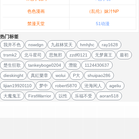
色色漫画
（乱伦）妹汁NP
禁漫天堂
51动漫
热门标签
我并不色
nswdgn
九叔林笑天
hmhjhc
ray1628
trsmk2
北斗星司
思無邪
zzdf0121
无梦襄王
最初
楚生狂歌
tankeyboge0204
潛龍
1124430637
dieskinght
真紅樂章
wolui
P大
shuipao286
lijian19920110
梦中
robert5870
沧海闲人
ageliu
大魔鬼王
FirstWarrior
以性
乐福不受
aoran518
文
章
导
航