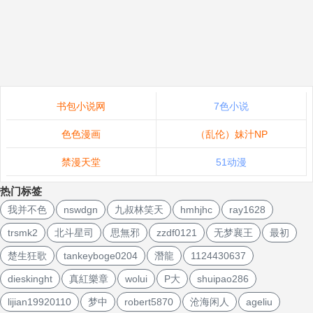
书包小说网
7色小说
色色漫画
（乱伦）妹汁NP
禁漫天堂
51动漫
热门标签
我并不色
nswdgn
九叔林笑天
hmhjhc
ray1628
trsmk2
北斗星司
思無邪
zzdf0121
无梦襄王
最初
楚生狂歌
tankeyboge0204
潛龍
1124430637
dieskinght
真紅樂章
wolui
P大
shuipao286
lijian19920110
梦中
robert5870
沧海闲人
ageliu