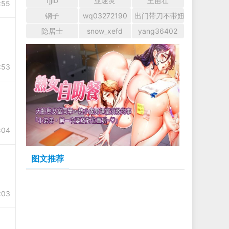
fjjlb
业途灵
王苗壮
:55
钢子
wq03272190
出门带刀不带妞
隐居士
snow_xefd
yang36402
:53
:04
图文推荐
:03