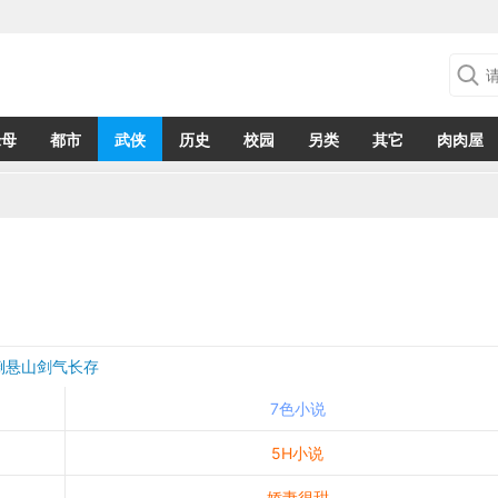
绿母
都市
武侠
历史
校园
另类
其它
肉肉屋
倒悬山剑气长存
7色小说
5H小说
娇妻很甜