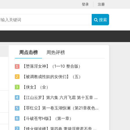
登录
注册
搜索
周点击榜
周热评榜
【堕落淫女神】（1—10 整合版）
【被调教成性奴的女侠们】（五）
【侠女】（全）
【江山云罗】第六集 六月飞霜 第十五章 兰心深种 复勘娇媃
【罪红尘】第一卷玉湖惊澜（第21章夜色凄迷）
【斗破苍穹H版】（第一章）
【烽火烟波楼】第四卷 萧墙淫靡君不帝 第五章 桦之霜（下）