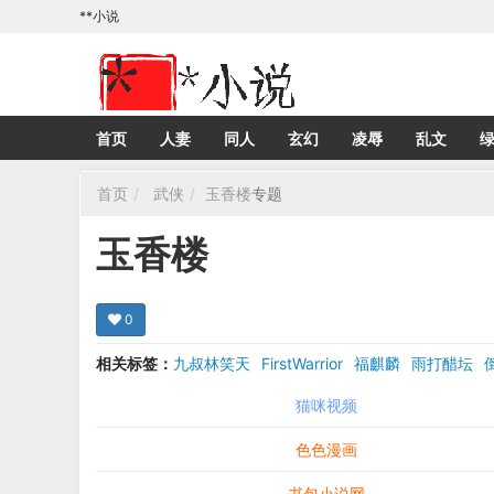
**小说
首页
人妻
同人
玄幻
凌辱
乱文
首页
武侠
玉香楼
专题
玉香楼
0
相关标签：
九叔林笑天
FirstWarrior
福麒麟
雨打醋坛
猫咪视频
色色漫画
书包小说网