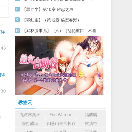
【罪红尘】第10章 难忍之辱
【罪红尘】（第12章 秘室春潮）
【武林腥事儿】（六）（乱伦重口，不喜莫入）
[详
:43
[详
:30
标签云
九叔林笑天
FirstWarrior
福麒麟
Ｓ
雨打醋坛
倒悬山剑气长存
饮清空