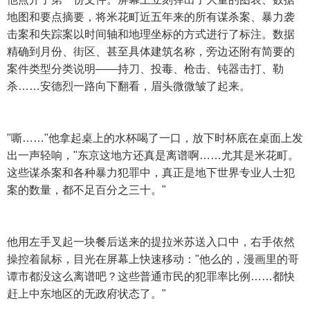
地图和要点摘要，将米花町近五年来的所有谋杀案、暴力袭
击案和失踪案以时间轴和地理坐标的方式进行了标注。数据
精确到月份、街区、甚至具体建筑名称，旁边还附有简要的
案件类型分类说明——持刀、投毒、枪击、钝器击打、勒
杀……安德烈一路向下翻看，眉头微微皱了起来。
"嘶……"他拿起桌上的水杯喝了一口，放下时杯底在桌面上发
出一声轻响，"东京这地方还真是离谱啊……尤其是米花町。
这些谋杀案和各种暴力犯罪中，真正是地下世界专业人士犯
案的数量，都不足百分之三十。"
他用左手叉起一块餐后送来的提拉米苏送入口中，右手依然
操控着鼠标，目光在屏幕上快速移动："他么的，漫画里的哥
谭市都没这么离谱吧？这些普通市民的犯罪率比例……都快
赶上中东地区的无政府状态了。"