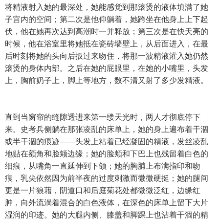
将精液射入她的最深处，她能感觉到那滚烫的液体填满了她
子宫内的空间；第二次是他仰躺着，她跨坐在他身上上下起
伏，他在她再次达到高潮时一并释放；第三次是在快天亮的
时候，他在浴室里将她抵在瓷砖墙壁上，从后面进入，在最
后时刻将她的头向后扳过来吻住，将那一波精液灌入她仍然
滚烫的身体内部。之后在她的屁眼里，在她的小嘴里，头发
上，胸前奶子上，脚上等地方，数不清又射了多少发精液。
直到当窗帘的缝隙透进来第一缕天光时，两人才彻底停下
来。史考兵侧躺在那张凌乱的床单上，她的身上遍布着干涸
或半干涸的痕迹——头发上粘着已经凝固的精液，发丝凌乱
地贴在额角和脸颊边缘；她的脸颊和下巴上也残留着白色的
细痕，从嘴角一直延伸到下颌；她的胸脯上布满指印和吻
痕，乳尖依然因为前半夜的过度刺激而微微硬挺；她的腿间
更是一片狼藉，阴道口和后庭菊花处都微微泛红，边缘红
肿，向外流淌着混合的白色液体，在深色的床单上留下大片
湿润的印迹。她的大腿内侧、膝盖和脚踝上也沾着干涸的精