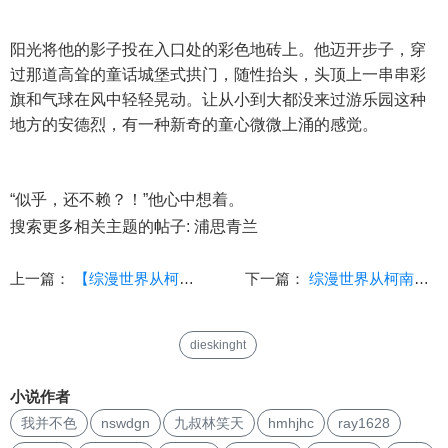
阳光将他的影子投在入口处的彩色地砖上。他迈开步子，穿
过那道高耸的童话城堡式拱门，随性抬头，头顶上一串串彩
旗和气球在风中轻轻晃动。让从小到大都没来过游乐园这种
地方的安德烈，有一种新奇的童心微微上涌的感觉。
“似乎，还不赖？！”他心中想着。
搜索更多相关主题的帖子: 浦思青兰
上一篇：
【综漫世界从柯南开始】第一章 罗阿纳普拉
下一篇：
综漫世界从柯南开始 第五章 鲍里斯的礼物
dieskinght
小说作者
我并不色
nswdgn
九叔林笑天
hmhjhc
ray1628