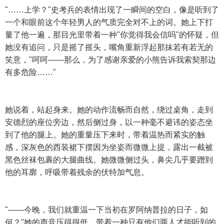
"……上学？"史考兵的表情出现了一瞬间的空白，像是听到了
一个和眼前这个年轻男人的气质完全对不上的词。她上下打
量了他一遍，那目光里带着一种"你觉得我会信吗"的怀疑，但
她没有追问，只是摇了摇头，嘴角重新浮起那抹若有若无的
笑意，"呵呵——那么，为了感谢亲爱的小熊告诉我索契那边
有多危险……"
她说着，站起身来。她的动作流畅而自然，绕过桌角，走到
安德烈的座位旁边，然后侧过身，以一种毫不避讳的姿态坐
到了他的腿上。她的重量压下来时，带着温热而紧实的触
感，深灰色的西装裙下摆因为坐姿而微微上提，露出一截被
黑色丝袜包裹的大腿曲线。她微微侧过头，鼻尖几乎要蹭到
他的耳廓，呼吸带着残余的伏特加气息。
"——今晚，我们就重温一下当初在罗阿纳普拉的日子，如
何？"她的声音压得很低，带着一种只有他们两人才能听到的