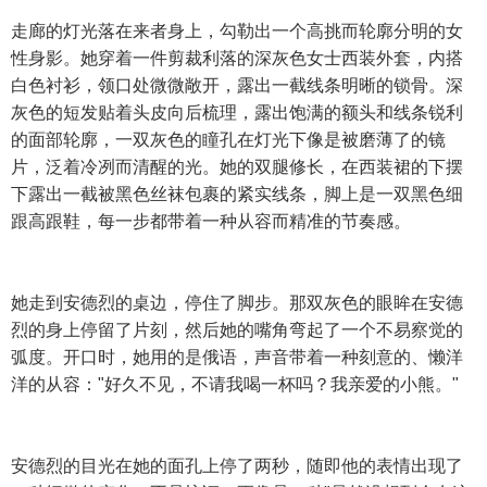
走廊的灯光落在来者身上，勾勒出一个高挑而轮廓分明的女
性身影。她穿着一件剪裁利落的深灰色女士西装外套，内搭
白色衬衫，领口处微微敞开，露出一截线条明晰的锁骨。深
灰色的短发贴着头皮向后梳理，露出饱满的额头和线条锐利
的面部轮廓，一双灰色的瞳孔在灯光下像是被磨薄了的镜
片，泛着冷冽而清醒的光。她的双腿修长，在西装裙的下摆
下露出一截被黑色丝袜包裹的紧实线条，脚上是一双黑色细
跟高跟鞋，每一步都带着一种从容而精准的节奏感。
她走到安德烈的桌边，停住了脚步。那双灰色的眼眸在安德
烈的身上停留了片刻，然后她的嘴角弯起了一个不易察觉的
弧度。开口时，她用的是俄语，声音带着一种刻意的、懒洋
洋的从容："好久不见，不请我喝一杯吗？我亲爱的小熊。"
安德烈的目光在她的面孔上停了两秒，随即他的表情出现了