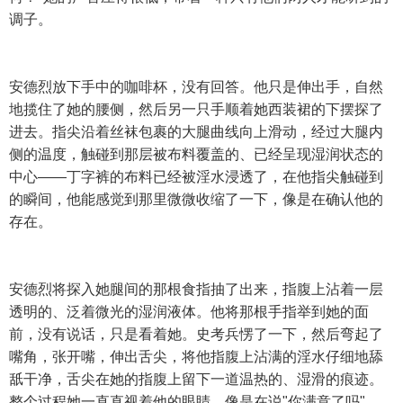
调子。
安德烈放下手中的咖啡杯，没有回答。他只是伸出手，自然
地揽住了她的腰侧，然后另一只手顺着她西装裙的下摆探了
进去。指尖沿着丝袜包裹的大腿曲线向上滑动，经过大腿内
侧的温度，触碰到那层被布料覆盖的、已经呈现湿润状态的
中心——丁字裤的布料已经被淫水浸透了，在他指尖触碰到
的瞬间，他能感觉到那里微微收缩了一下，像是在确认他的
存在。
安德烈将探入她腿间的那根食指抽了出来，指腹上沾着一层
透明的、泛着微光的湿润液体。他将那根手指举到她的面
前，没有说话，只是看着她。史考兵愣了一下，然后弯起了
嘴角，张开嘴，伸出舌尖，将他指腹上沾满的淫水仔细地舔
舐干净，舌尖在她的指腹上留下一道温热的、湿滑的痕迹。
整个过程她一直直视着他的眼睛，像是在说"你满意了吗"。