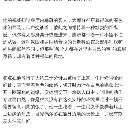
他的视线扫过餐厅内稀疏的客人，大部分都穿着得体的深色
休闲西装，低声交谈着，彼此之间维持着一种默契的距离
感。偶尔有人起身离开或走进来，脚步都带着一种不慌不忙
的从容。这种氛围和罗阿纳普拉的莫斯科酒馆总部那种粗犷
的热闹截然不同，但那种"每个人都在这里办自己的事"的底层
逻辑，却有着某种相似的质地。
餐点在他等待了大约二十分钟后被端了上来。牛排烤得恰到
好处，表面带着焦色的纹路，切开时肉汁在白色的瓷盘上洇
开一圈深色的边缘。安德烈切下一块送入口中，咀嚼的动作
专注而自然，像是很久没有在这么安静的环境里吃过一顿不
需要留意四周的饭了。他一边吃着，一边用叉子拨弄着烤土
豆边缘的焦皮，目光偶尔落在窗外流动的夜景上，并没有刻
意去注意时间。