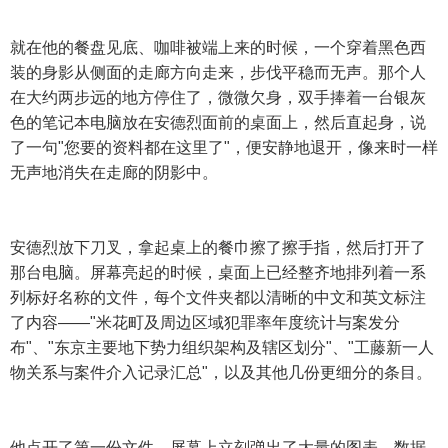
就在他的餐盘见底、咖啡被端上来的时候，一个穿着黑色西
装的身影从侧面的走廊方向走来，步伐平稳而无声。那个人
在大约两步远的地方停住了，微微欠身，双手捧着一台银灰
色的笔记本电脑放在安德烈面前的桌面上，然后直起身，说
了一句"您要的资料都在这里了"，便安静地退开，像来时一样
无声地消失在走廊的阴影中。
安德烈放下刀叉，拿起桌上的餐巾擦了擦手指，然后打开了
那台电脑。屏幕亮起的时候，桌面上已经整齐地排列着一系
列标好名称的文件，每个文件夹都以清晰的中文和英文标注
了内容——"米花町及周边区域犯罪率年度统计与案发分
布"、"东京主要地下势力组织架构及辖区划分"、"工藤新一人
物关系与案件介入记录汇总"，以及其他几份更细分的条目。
他点开了第一份文件。屏幕上立刻弹出了大量的图表、数据