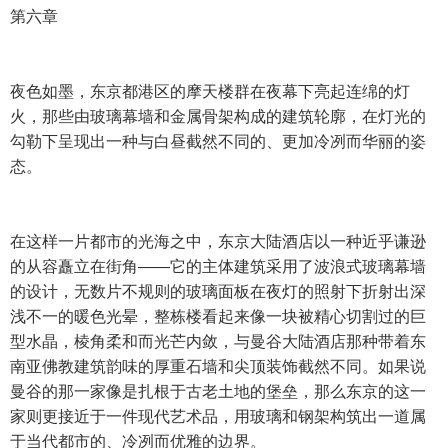
第六章
夜色如墨，东京都港区的摩天楼群在夜幕下亮起连绵的灯
火，那些由玻璃幕墙和金属骨架构成的建筑轮廓，在灯光的
勾勒下呈现出一种与白昼截然不同的、更加冷冽而华丽的姿
态。
在这样一片都市的光海之中，东京大陆酒店以一种近乎谦逊
的从容矗立在街角——它的主体建筑采用了波浪式玻璃幕墙
的设计，无数片不规则的玻璃面板在夜灯的照射下折射出深
浅不一的暖色光晕，整栋楼看起来像一块被精心切割过的巨
型水晶，棱角柔和而光芒内敛，与曼谷大陆酒店那种带着东
南亚佛教建筑韵味的厚重石墙和尖顶装饰截然不同。如果说
曼谷的那一家像是扎根于古老土地的堡垒，那么东京的这一
家则更接近于一件现代艺术品，用玻璃和钢架构筑出一道属
于当代都市的、冷冽而优雅的边界。