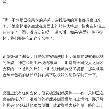
些。
"啧，不愧是巴拉莱卡的弟弟，连我最初的真名都调查出来
了。"她拿起服务生放在桌面上的那杯伏特加，指尖在杯沿上
轻轻转了一圈，没有立刻喝，"说实话，如果‘亲爱的’你不提
起，我都要快忘记这个名字了。"
她微微偏了偏头，目光落在安德烈脸上，像是在观察他此刻
的坐姿、神态和周围环境的布局——那是属于同类人之间才
会有的、下意识的评估。但很快她就调整了姿态，那双被黑
色丝袜包裹的修长双腿在桌下以极轻的动作移动了一下。
桌面上没有任何变化，但安德烈能感觉到——有一只脚正在
桌布的掩护下，沿着他的裤腿外侧缓慢地向上滑动。那只脚
的脚尖轻轻掠过他膝盖侧面，然后顺着大腿外侧一路向上，