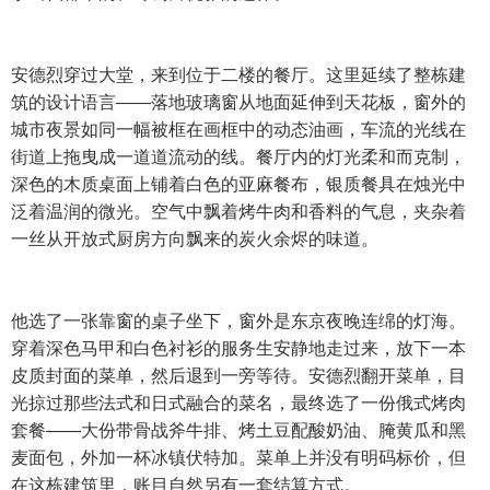
安德烈穿过大堂，来到位于二楼的餐厅。这里延续了整栋建
筑的设计语言——落地玻璃窗从地面延伸到天花板，窗外的
城市夜景如同一幅被框在画框中的动态油画，车流的光线在
街道上拖曳成一道道流动的线。餐厅内的灯光柔和而克制，
深色的木质桌面上铺着白色的亚麻餐布，银质餐具在烛光中
泛着温润的微光。空气中飘着烤牛肉和香料的气息，夹杂着
一丝从开放式厨房方向飘来的炭火余烬的味道。
他选了一张靠窗的桌子坐下，窗外是东京夜晚连绵的灯海。
穿着深色马甲和白色衬衫的服务生安静地走过来，放下一本
皮质封面的菜单，然后退到一旁等待。安德烈翻开菜单，目
光掠过那些法式和日式融合的菜名，最终选了一份俄式烤肉
套餐——大份带骨战斧牛排、烤土豆配酸奶油、腌黄瓜和黑
麦面包，外加一杯冰镇伏特加。菜单上并没有明码标价，但
在这栋建筑里，账目自然另有一套结算方式。