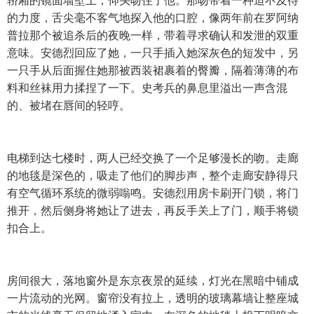
轿厢的镜面墙壁上，仰头吻住了他。那吻带着一种迫不及待
的力度，舌尖毫不客气地探入他的口腔，像两年前在罗阿纳
普拉那个被追杀后的夜晚一样，带着寻求确认和发泄的双重
意味。安德烈回应了她，一只手插入她深灰色的短发中，另
一只手从后面握住她那被西装裙裹着的臀瓣，隔着薄薄的布
料和丝袜用力揉捏了一下。史考兵的鼻息里溢出一声含混
的、被堵在唇间的轻哼。
电梯到达七楼时，两人已经交换了一个足够漫长的吻。走廊
的地毯是深色的，吸走了他们的脚步声，整个走廊安静得只
有空气循环系统的微弱嗡鸣。安德烈用房卡刷开门锁，将门
推开，然后侧身将她让了进去，再反手关上了门，顺手将锁
扣合上。
房间很大，落地窗外是东京夜景的延续，灯光在黑暗中铺成
一片流动的光网。窗帘没有拉上，透明的玻璃幕墙让整座城