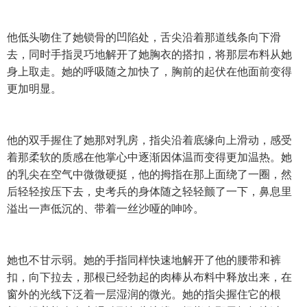
他低头吻住了她锁骨的凹陷处，舌尖沿着那道线条向下滑
去，同时手指灵巧地解开了她胸衣的搭扣，将那层布料从她
身上取走。她的呼吸随之加快了，胸前的起伏在他面前变得
更加明显。
他的双手握住了她那对乳房，指尖沿着底缘向上滑动，感受
着那柔软的质感在他掌心中逐渐因体温而变得更加温热。她
的乳尖在空气中微微硬挺，他的拇指在那上面绕了一圈，然
后轻轻按压下去，史考兵的身体随之轻轻颤了一下，鼻息里
溢出一声低沉的、带着一丝沙哑的呻吟。
她也不甘示弱。她的手指同样快速地解开了他的腰带和裤
扣，向下拉去，那根已经勃起的肉棒从布料中释放出来，在
窗外的光线下泛着一层湿润的微光。她的指尖握住它的根