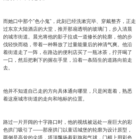
而她口中那个"色小鬼"，此刻已经洗漱完毕、穿戴整齐，正走
过东京大陆酒店的大堂，推开那扇透明的玻璃门，步入清晨
的城市街道。晨光将他的影子拉成一道修长的轮廓，他的步
伐轻快而稳，带着一种释放了过量能量后的神清气爽。他沿
着街道走了一阵，在路边的便利店买了一瓶冰茶，拧开喝了
一口，然后把剩下的握在手里，沿着一条陌生的道路向前走
去。
他并不知道自己走的方向具体通向哪里，只是闲逛着，熟悉
着这座城市街道的走向和地标的位置。
路过一片开阔的十字路口时，他的视线被远处一座巨大的彩
色拱门吸引了——那座拱门以童话城堡的轮廓为设计原型，
两侧是高耸的尖塔，塔顶飘扬着彩旗和气球，门楣上用彩色