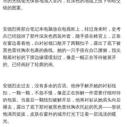
市的光线毫无保留地涌入室内，在深色的地毯上投下明暗交
错的图案。
安德烈将那台笔记本电脑放在电视柜上，转过身来时，史考
兵已经脱掉了那件深灰色西装外套，随手搭在椅背上，正靠
在窗边看着他，白衬衫领口敞开了两颗扣子，露出了底下被
黑色蕾丝胸衣包裹的曲线。她的一只手搭在自己腰侧，指尖
顺着衬衫的下摆边缘缓缓划过，像是一幅正在等待被展开
的、已经画好了轮廓的画。
安德烈走过去，没有多余的言语。他伸手解开她的衬衫纽
扣，一颗一颗，不急不慢，像是正在拆解一件需要仔细对待
的包装。当最后一颗纽扣被解开后，他将衬衫从她肩头向后
褪去，露出了底下那对被黑色蕾丝胸衣托起的乳房——形状
饱满而挺拔，皮肤在窗外的城市灯光下泛着一层浅淡的暖
光。