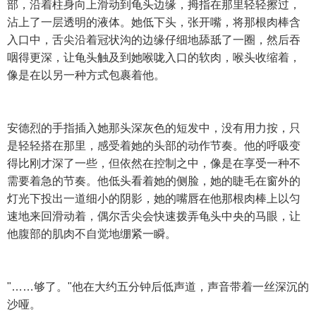
部，沿着柱身向上滑动到龟头边缘，拇指在那里轻轻擦过，
沾上了一层透明的液体。她低下头，张开嘴，将那根肉棒含
入口中，舌尖沿着冠状沟的边缘仔细地舔舐了一圈，然后吞
咽得更深，让龟头触及到她喉咙入口的软肉，喉头收缩着，
像是在以另一种方式包裹着他。
安德烈的手指插入她那头深灰色的短发中，没有用力按，只
是轻轻搭在那里，感受着她的头部的动作节奏。他的呼吸变
得比刚才深了一些，但依然在控制之中，像是在享受一种不
需要着急的节奏。他低头看着她的侧脸，她的睫毛在窗外的
灯光下投出一道细小的阴影，她的嘴唇在他那根肉棒上以匀
速地来回滑动着，偶尔舌尖会快速拨弄龟头中央的马眼，让
他腹部的肌肉不自觉地绷紧一瞬。
"……够了。"他在大约五分钟后低声道，声音带着一丝深沉的
沙哑。