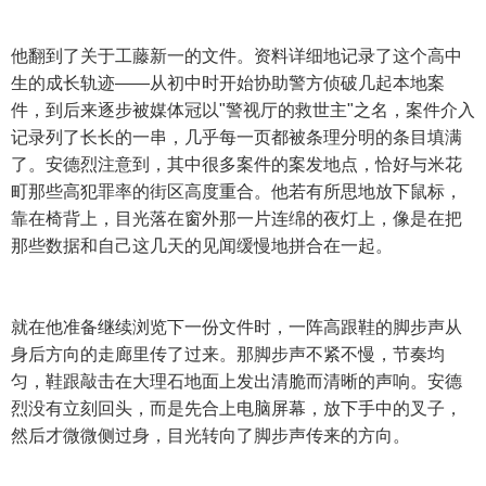
他翻到了关于工藤新一的文件。资料详细地记录了这个高中
生的成长轨迹——从初中时开始协助警方侦破几起本地案
件，到后来逐步被媒体冠以"警视厅的救世主"之名，案件介入
记录列了长长的一串，几乎每一页都被条理分明的条目填满
了。安德烈注意到，其中很多案件的案发地点，恰好与米花
町那些高犯罪率的街区高度重合。他若有所思地放下鼠标，
靠在椅背上，目光落在窗外那一片连绵的夜灯上，像是在把
那些数据和自己这几天的见闻缓慢地拼合在一起。
就在他准备继续浏览下一份文件时，一阵高跟鞋的脚步声从
身后方向的走廊里传了过来。那脚步声不紧不慢，节奏均
匀，鞋跟敲击在大理石地面上发出清脆而清晰的声响。安德
烈没有立刻回头，而是先合上电脑屏幕，放下手中的叉子，
然后才微微侧过身，目光转向了脚步声传来的方向。