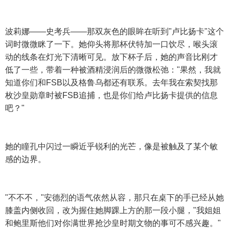
波莉娜——史考兵——那双灰色的眼眸在听到"卢比扬卡"这个
词时微微眯了一下。她仰头将那杯伏特加一口饮尽，喉头滚
动的线条在灯光下清晰可见。放下杯子后，她的声音比刚才
低了一些，带着一种被酒精浸润后的微微松弛："果然，我就
知道你们和FSB以及格鲁乌都还有联系。去年我在索契找那
枚沙皇勋章时被FSB追捕，也是你们给卢比扬卡提供的信息
吧？"
她的瞳孔中闪过一瞬近乎锐利的光芒，像是被触及了某个敏
感的边界。
"不不不，"安德烈的语气依然从容，那只在桌下的手已经从她
膝盖内侧收回，改为握住她脚踝上方的那一段小腿，"我姐姐
和鲍里斯他们对你满世界抢沙皇时期文物的事可不感兴趣。"