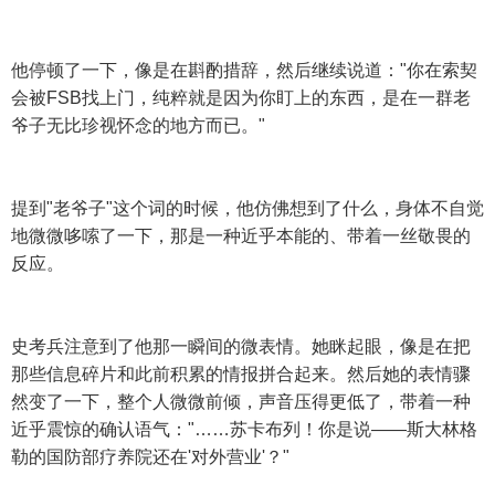
他停顿了一下，像是在斟酌措辞，然后继续说道："你在索契
会被FSB找上门，纯粹就是因为你盯上的东西，是在一群老
爷子无比珍视怀念的地方而已。"
提到"老爷子"这个词的时候，他仿佛想到了什么，身体不自觉
地微微哆嗦了一下，那是一种近乎本能的、带着一丝敬畏的
反应。
史考兵注意到了他那一瞬间的微表情。她眯起眼，像是在把
那些信息碎片和此前积累的情报拼合起来。然后她的表情骤
然变了一下，整个人微微前倾，声音压得更低了，带着一种
近乎震惊的确认语气："……苏卡布列！你是说——斯大林格
勒的国防部疗养院还在'对外营业'？"