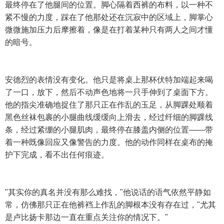
最终停在了他腿间的位置。脚心隔着西裤的布料，以一种不
紧不慢的力度，踩在了他那处还在沉寂中的区域上，脚掌心
微微施加压力后摩擦着，像是在打着某种只有两人之间才懂
的暗号。
安德烈的表情没有变化。他只是将桌上那杯伏特加端起来喝
了一口，放下，然后不动声色地将一只手伸到了桌面下方。
他的指尖准确地捉住了那只正在作乱的玉足，从脚踝处顺着
黑色丝袜包裹的小腿曲线缓缓向上滑去，经过纤细的脚踝线
条，经过紧绷的小腿肌肉，最终停在膝盖内侧的位置——带
着一种既像回应又像警告的力度。他的动作同样在桌布的掩
护下完成，看不出任何痕迹。
"其实你的真名并没有那么难找，"他说话的语气依然平静如
常，仿佛那只正在他裤裆上作乱的脚根本没有存在过，"尤其
是卢比扬卡那边一直在重点关注你的情况下。"