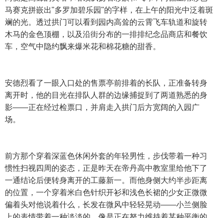
马赛克拼嵌出"多罗加碧乐园"的字样，在上午的阳光中泛着斑
斓的光。透过拱门可以看到园内高耸的云霄飞车轨道和旋转
木马的金色顶棚，以及沿街分布的一排排纪念品商店和餐饮
车，空气中隐约飘来爆米花和棉花糖的甜香。
安德烈看了一眼入口处的售票亭前排着的长队，正准备转身
离开时，他的目光在排队人群的边缘捕捉到了两道熟悉的身
影——正在经过检票口，并肩走入拱门后方宽阔的入园广
场。
前方那个穿着深蓝色休闲外套的年轻男性，步伐带着一种习
惯性扫视四周的姿态，正是昨天在帝丹高中教室里给他下了
一通结论后便转身离开的工藤新一。而他身侧大约半步距离
的位置，一个穿着米白色针织开衫和浅色长裙的少女正微微
偏着头对他说着什么，长发在微风中轻轻晃动——小兰侧脸
上的表情带着一种淡淡的、像是正在努力维持着某种平衡的