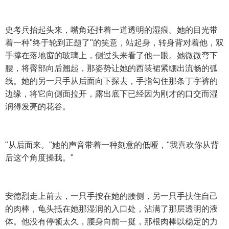
史考兵抬起头来，嘴角还挂着一道透明的湿痕。她的目光带
着一种"终于轮到正题了"的笑意，站起身，转身背对着他，双
手撑在落地窗的玻璃上，侧过头来看了他一眼。她微微弯下
腰，将臀部向后翘起，那姿势让她的西装裙紧绷出流畅的弧
线。她的另一只手从后面向下探去，手指勾住那条丁字裤的
边缘，将它向侧面拉开，露出底下已经因为刚才的口交而湿
润得发亮的花谷。
"从后面来。"她的声音带着一种刻意的低哑，"我喜欢你从背
后这个角度操我。"
安德烈走上前去，一只手按在她的腰侧，另一只手扶住自己
的肉棒，龟头抵在她那湿润的入口处，沾满了那层透明的液
体。他没有停顿太久，腰身向前一挺，那根肉棒以稳定的力