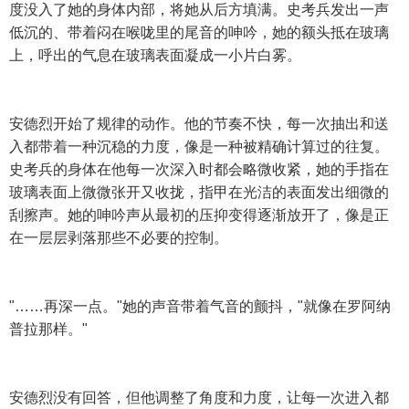
度没入了她的身体内部，将她从后方填满。史考兵发出一声
低沉的、带着闷在喉咙里的尾音的呻吟，她的额头抵在玻璃
上，呼出的气息在玻璃表面凝成一小片白雾。
安德烈开始了规律的动作。他的节奏不快，每一次抽出和送
入都带着一种沉稳的力度，像是一种被精确计算过的往复。
史考兵的身体在他每一次深入时都会略微收紧，她的手指在
玻璃表面上微微张开又收拢，指甲在光洁的表面发出细微的
刮擦声。她的呻吟声从最初的压抑变得逐渐放开了，像是正
在一层层剥落那些不必要的控制。
"……再深一点。"她的声音带着气音的颤抖，"就像在罗阿纳
普拉那样。"
安德烈没有回答，但他调整了角度和力度，让每一次进入都