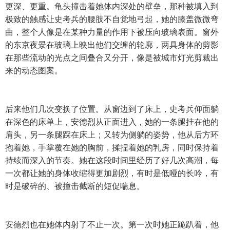
更深、更重。龟头撞击着她体内深处的壁垒，那种被填入到
极致的触感让史考兵的腰肢不自觉地弓起，她的膝盖微微弯
曲，整个人像是在某种力量的作用下被压向玻璃表面。窗外
的东京夜景在玻璃上映出他们交缠的轮廓，两具身体的剪影
在那些流动的光点之间叠合又分开，像是被城市灯光剪裁出
来的动态图案。
后来他们几次变换了位置。从窗边到了床上，史考兵仰面躺
在深色的床单上，安德烈从正面进入，她的一条腿挂在他的
肩头，另一条腿踩在床上；又转为侧躺的姿势，他从后方环
抱着她，手掌覆在她的胸前，揉捏着她的乳房，同时保持着
持续而深入的节奏。她在这段时间里经历了好几次高潮，每
一次都让她的身体收缩得更加剧烈，有时是低哑的长吟，有
时是破碎的、被撞击截断的短促喘息。
安德烈也在她体内射了不止一次。第一次时她正跪趴着，他