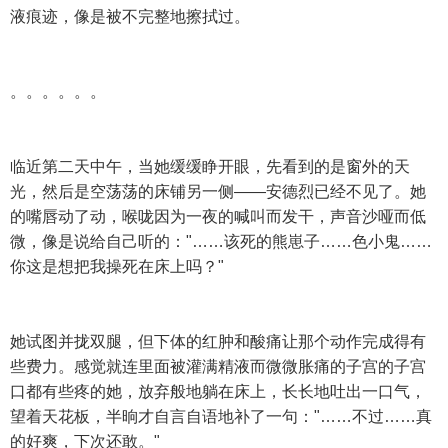
液痕迹，像是被不完整地擦拭过。
。。。。。。
临近第二天中午，当她缓缓睁开眼，先看到的是窗外的天
光，然后是空荡荡的床铺另一侧——安德烈已经不见了。她
的嘴唇动了动，喉咙因为一夜的喊叫而发干，声音沙哑而低
微，像是说给自己听的："……该死的熊崽子……色小鬼……
你这是想把我操死在床上吗？"
她试图并拢双腿，但下体的红肿和酸痛让那个动作完成得有
些费力。感觉就连里面被灌满精液而微微胀痛的子宫的子宫
口都有些疼的她，放弃般地躺在床上，长长地吐出一口气，
望着天花板，半晌才自言自语地补了一句："……不过……真
的好爽，下次还敢。"