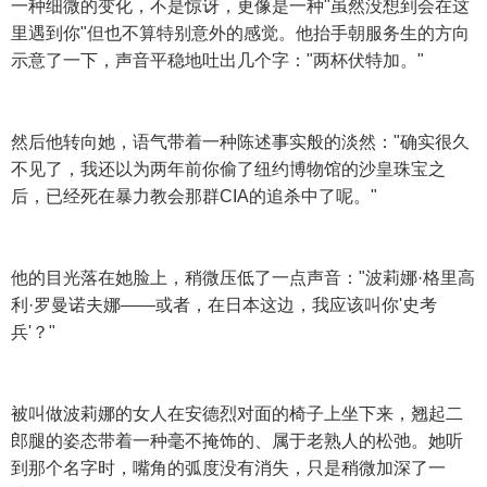
一种细微的变化，不是惊讶，更像是一种"虽然没想到会在这
里遇到你"但也不算特别意外的感觉。他抬手朝服务生的方向
示意了一下，声音平稳地吐出几个字："两杯伏特加。"
然后他转向她，语气带着一种陈述事实般的淡然："确实很久
不见了，我还以为两年前你偷了纽约博物馆的沙皇珠宝之
后，已经死在暴力教会那群CIA的追杀中了呢。"
他的目光落在她脸上，稍微压低了一点声音："波莉娜·格里高
利·罗曼诺夫娜——或者，在日本这边，我应该叫你'史考
兵'？"
被叫做波莉娜的女人在安德烈对面的椅子上坐下来，翘起二
郎腿的姿态带着一种毫不掩饰的、属于老熟人的松弛。她听
到那个名字时，嘴角的弧度没有消失，只是稍微加深了一