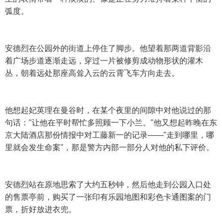
弧度。
安德烈在公园外的街道上停住了脚步。他望着那两道背影沿
着广场步道逐渐走远，穿过一片被修剪成动物形状的灌木
丛，朝着远处那座高耸入云的云霄飞车方向走去。
他想起妃英理在曼谷时，在某个夜里的间隙中对他说过的那
句话："让他在平时帮忙多照顾一下小兰。"他又想起昨晚在东
京大陆酒店那份情报中对工藤新一的记录——"走到哪里，哪
里就会发生命案"，那是警方内部一部分人对他的私下评价。
安德烈站在原地思索了大约五秒钟，然后他走到公园入口处
的售票亭前，购买了一张印有乐园地图和彩色卡通图案的门
票，折好放进衣兜。