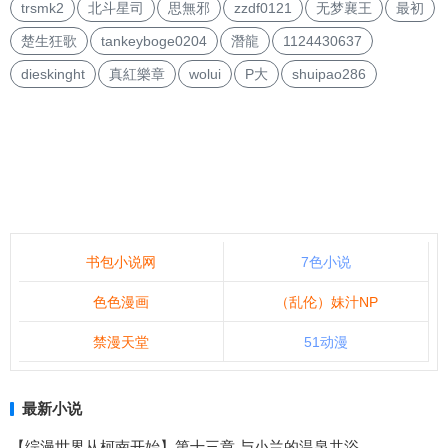
trsmk2
北斗星司
思無邪
zzdf0121
无梦襄王
最初
楚生狂歌
tankeyboge0204
潛龍
1124430637
dieskinght
真紅樂章
wolui
P大
shuipao286
书包小说网
7色小说
色色漫画
（乱伦）妹汁NP
禁漫天堂
51动漫
最新小说
【综漫世界从柯南开始】第十三章 与小兰的温泉共浴