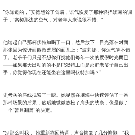
"你知道的，"安德烈耸了耸肩，语气恢复了那种轻描淡写的调
子，"索契那边的空气，对老年人来说很不错。"
他端起自己那杯伏特加喝了一口，然后放下，目光落在对面
那张因为惊讶而微微蹙眉的面孔上："波莉娜，你运气算不错
了。老爷子们只是不想你打搅他们每年一次的度假时光而已
——如果那天出动的的不是FSB特工而是那群老爷子自己出
手，你觉得你现在还能坐在这里喝伏特加吗？"
史考兵的唇线抿紧了一瞬。她显然在脑海中快速评估了一番
那种场景的后果，然后她微微放松了肩头的线条，像是做了
一个"暂且翻篇"的决定。
"别那么叫我，"她重新靠回椅背，声音恢复了几分慵懒，"我